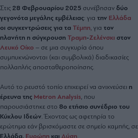
28 Φεβρουαρίου 2025
δύο
Στις
συνέβησαν
γεγονότα μεγάλης εμβέλειας
την
Ελλάδα
: για
οι συγκεντρώσεις για τα
Τέμπη
τον
, για
πλανήτη η σύγκρουση
Τραμπ
-
Ζελένσκι
στον
Λευκό Οίκο
– σε μια συγκυρία όπου
συμπυκνώνονται (και συμβολικά) διαδικασίες
πολλαπλής αποσταθεροποίησης.
η
Αυτό το ρευστό τοπίο επιχειρεί να ανιχνεύσει
έρευνα της
Metron Analysis
, που
8ο ετήσιο συνέδριο του
παρουσιάστηκε στο
Κύκλου Ιδεών
. Έχοντας ως αφετηρία το
ερώτημα εάν βρισκόμαστε σε σημείο καμπής, σε
Ελλάδα,
Ευρώπη
και
Δύση
.