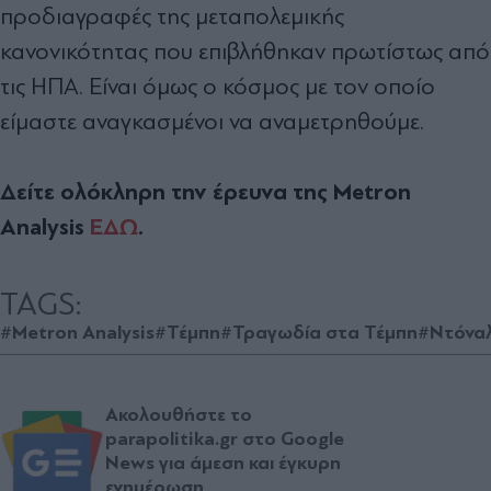
προδιαγραφές της μεταπολεμικής
κανονικότητας που επιβλήθηκαν πρωτίστως από
τις ΗΠΑ. Είναι όμως ο κόσμος με τον οποίο
είμαστε αναγκασμένοι να αναμετρηθούμε.
Δείτε ολόκληρη την έρευνα της Metron
Analysis
ΕΔΩ
.
TAGS:
#Metron Analysis
#Τέμπη
#Τραγωδία στα Τέμπη
#Ντόνα
Ακολουθήστε το
parapolitika.gr στο Google
News για άμεση και έγκυρη
ενημέρωση