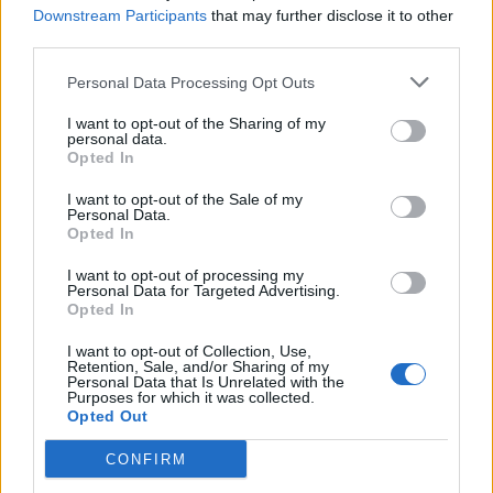
Εγγραφή στο newsletter
Downstream Participants
that may further disclose it to other
third parties.
Personal Data Processing Opt Outs
I want to opt-out of the Sharing of my
personal data.
ΠΟΛΙΤΙΚΗ
24.01.2025 14:32
*
Opted In
Αποδέχομαι τους
όρους χρήσης
PARAPOLITIKA NEWSROOM
και την πολιτική απορρήτου
I want to opt-out of the Sale of my
Φαναράς: Απευθείας οι μετακινήσεις των
Personal Data.
Opted In
αντισυστημικών δυνάμεων Αριστερά και
Εγγραφή
Δεξιά, χωρίς το Κέντρο να είναι buffer
I want to opt-out of processing my
Personal Data for Targeted Advertising.
Opted In
X
I want to opt-out of Collection, Use,
Retention, Sale, and/or Sharing of my
Personal Data that Is Unrelated with the
Purposes for which it was collected.
Opted Out
CONFIRM