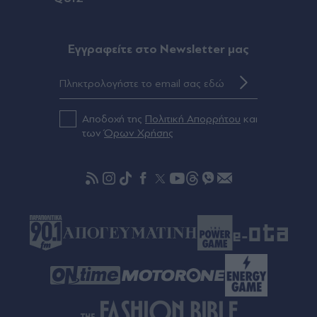
Πριν 59 λεπτά
Άρσεναλ, μεταγραφές: Ανακοίνωσε τον Μπρούνο
Eγγραφείτε στο Newsletter μας
Γκιμαράες μέχρι το 2030! (Βίντεο)
πριν μία ώρα
"Δεν είναι η Τζορτζίνα": Χαμός στη Μαδέιρα για
Αποδοχή της
Πολιτική Απορρήτου
και
τον "γάμο" του Κριστιάνο Ρονάλντο - Χιλιάδες
των
Όρων Χρήσης
περίμεναν μάταια, πώς αντέδρασε ο
Πορτογάλος σούπερ σταρ