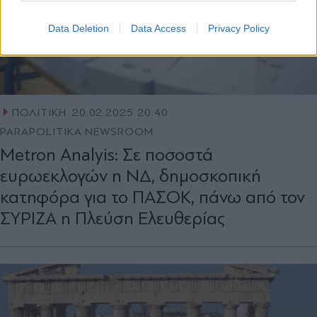
Data Deletion
Data Access
Privacy Policy
ΠΟΛΙΤΙΚΗ
20.02.2025 20:40
PARAPOLITIKA NEWSROOM
Metron Analyis: Σε ποσοστά
ευρωεκλογών η ΝΔ, δημοσκοπική
κατηφόρα για το ΠΑΣΟΚ, πάνω από τον
ΣΥΡΙΖΑ η Πλεύση Ελευθερίας