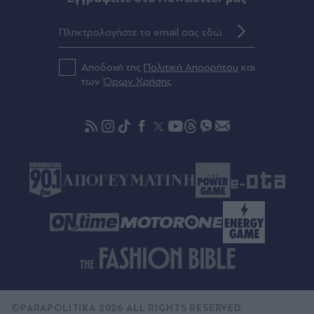
Πριν 38 λεπτά
Άντι Μπέρναμ: Η συγκινητική εξομολόγησή του
για τον πατέρα του που πάσχει από Αλτσχάιμερ -
"Θα ήταν περήφανος" (Βίντεο)
Αποδοχή της
Πολιτική Απορρήτου
και
των
Όρων Χρήσης
Πριν 44 λεπτά
10 ξεχασμένα βιβλία fantasy που παραμένουν
εξαιρετικά ακόμα και σήμερα
©PARAPOLITIKA 2026 ALL RIGHTS RESERVED