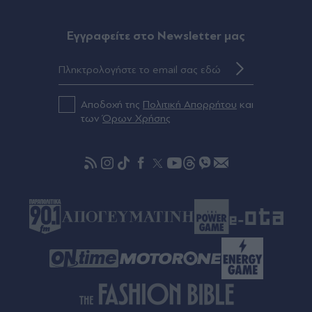
ξεκάθαρα σχεδιάσει την επίθεση" (Βίντεο)
Eγγραφείτε στο Newsletter μας
Πριν 42 λεπτά
ΑΕΚ: Ο Μάριος Ηλιόπουλος καλωσόρισε τον
Λόβρο Μάγερ στην Ένωση -"Θα σου δώσω
bonus, θα τα παίρνεις όλα διπλά" (Βίντεο)
Αποδοχή της
Πολιτική Απορρήτου
και
των
Όρων Χρήσης
Πριν 42 λεπτά
Τουρκία, Σαουδική Αραβία και Πακιστάν
υπέγραψαν κοινή αμυντική συμφωνία:
Περιλαμβάνεται "άρθρο 5" αλά ΝΑΤΟ - "Ένοπλη
επίθεση σε έναν είναι επίθεση σε όλες"