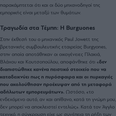
παρακάµπτεται ότι και οι δύο µηχανοδηγοί της
εµπορικής είναι µεταξύ των θυµάτων.
Τραγωδία στα Τέμπη: Η B
urguones
Στην έκθεσή του ο µηχανικός Paul Jowett της
βρετανικής συµβουλευτικής εταιρείας Burgyones,
στην οποία αποτάθηκαν οι οικογένειες Πλακιά,
Βλάχου και Κουτσοπούλου, αποφάνθηκε ότι «
δεν
διαπιστώθηκε κανένα πειστικό στοιχείο που να
καταδεικνύει πως η πυρόσφαιρα και οι πυρκαγιές
που ακολούθησαν προέκυψαν από τη µεταφορά
αδήλωτων εµπορευµάτων».
Ωστόσο, «το
ενδεχόµενο αυτό, αν και απίθανο, κατά τη γνώµη µου,
δεν µπορεί να αποκλειστεί εντελώς». Κατά τον Άγγλο
τεχνικό, η σύγκρουση είχε ως συνέπεια τη ρήξη των