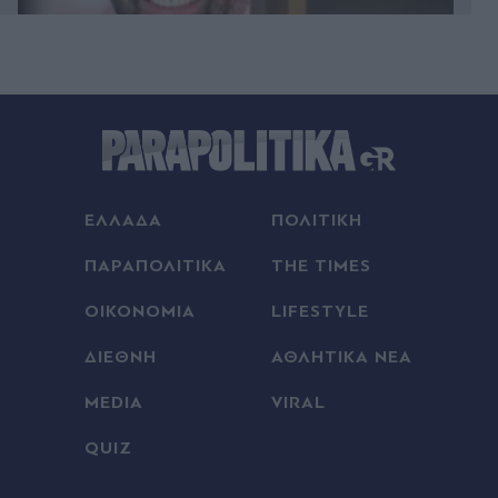
09.08.2026 23:57
Συναγερμός για φωτιές τη Δευτέρα: Drones και
θερμικές κάμερες σαρώνουν την Αττική -
Μελτέμια έως 9 μποφόρ, σε Red Code η μισή
χώρα (Βίντεο)
ΕΛΛΑΔΑ
ΠΟΛΙΤΙΚΗ
09.08.2026 23:50
ΠΑΡΑΠΟΛΙΤΙΚΑ
THE TIMES
Μοχάμεντ Σαλάχ: Ο... χορταστικός τρόπος με
ΟΙΚΟΝΟΜΙΑ
LIFESTYLE
τον οποίο η Τράμπζονσπορ καλωσόρισε τον
Αιγύπτιο σταρ (Βίντεο)
ΔΙΕΘΝΗ
ΑΘΛΗΤΙΚΑ ΝΕΑ
09.08.2026 23:44
MEDIA
VIRAL
Βύρωνας: Το νέο κόλπο των διαρρηκτών με οξύ
στις κλειδαριές - "Είδαμε μια πρασινωπή κηλίδα"
QUIZ
(Βίντεο)