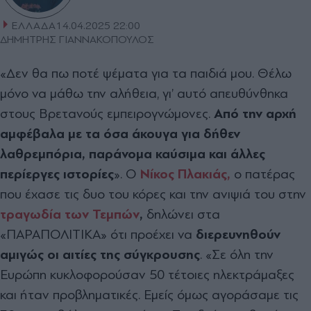
ΕΛΛΑΔΑ
14.04.2025 22:00
ΔΗΜΗΤΡΗΣ ΓΙΑΝΝΑΚΟΠΟΥΛΟΣ
«∆εν θα πω ποτέ ψέµατα για τα παιδιά µου. Θέλω
µόνο να µάθω την αλήθεια, γι’ αυτό απευθύνθηκα
στους Βρετανούς εµπειρογνώµονες.
Από την αρχή
αµφέβαλα µε τα όσα άκουγα για δήθεν
λαθρεµπόρια, παράνοµα καύσιµα και άλλες
περίεργες ιστορίες
». Ο
Νίκος Πλακιάς,
ο πατέρας
που έχασε τις δυο του κόρες και την ανιψιά του στην
τραγωδία των Τεµπών
,
δηλώνει στα
«ΠΑΡΑΠΟΛΙΤΙΚΑ» ότι προέχει να
διερευνηθούν
αµιγώς οι αιτίες της σύγκρουσης
. «Σε όλη την
Ευρώπη κυκλοφορούσαν 50 τέτοιες ηλεκτράµαξες
και ήταν προβληµατικές. Εµείς όµως αγοράσαµε τις