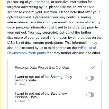
processing of your personal or sensitive information for
targeted advertising by us, please use the below opt-out
section to confirm your selection. Please note that after your
opt-out request is processed you may continue seeing
interest-based ads based on personal information utilized by
us or personal information disclosed to third parties prior to
your opt-out. You may separately opt-out of the further
disclosure of your personal information by third parties on the
IAB’s list of downstream participants. This information may
also be disclosed by us to third parties on the
IAB’s List of
Εγγραφή στο newsletter
Downstream Participants
that may further disclose it to other
third parties.
Personal Data Processing Opt Outs
ΕΛΛΑΔΑ
14.04.2025 13:00
I want to opt-out of the Sharing of my
personal data.
ΕΛΙΣΑΒΕΤ ΣΤΑΜΟΠΟΥΛΟΥ
*
Opted In
Αποδέχομαι τους
όρους χρήσης
Πανεπιστήμιο της Γάνδης για Τέμπη: Δεν
και την πολιτική απορρήτου
I want to opt-out of the Sale of my
έχουμε καμία συμμετοχή στο πόρισμα
Personal Data.
Opted In
του ΕΟ∆ΑΣΑΑΜ
Εγγραφή