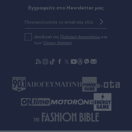
09.08.2026 23:37
Eγγραφείτε στο Newsletter μας
Άνοιξη Αττικής: Οριοθετήθηκε μέσα σε 15 λεπτά
η φωτιά σε χαμηλή βλάστηση
Αποδοχή της
Πολιτική Απορρήτου
και
09.08.2026 23:37
των
Όρων Χρήσης
Ιράν: Ο Πεζεσκιάν διόρισε νέο επικεφαλής του
Ανώτατου Συμβουλίου Εθνικής Ασφαλείας τον
πρώην αρχηγό των Φρουρών της Επανάστασης,
Μοχσέν Ρεζαΐ
09.08.2026 23:30
Σκιάθος: Τουρίστες και βαλίτσες παρασύρονται
από τις τουρμπίνες αεροπλάνου (Βίντεο)