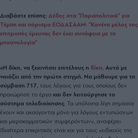
Διαβάστε επίσης:
Δέδες στα "Παραπολιτικά" για
Τέμπη και πόρισμα ΕΟΔΑΣΑΑΜ: "Κανένα µέλος της
επιτροπής έρευνας δεν έχει συνάφεια µε τη
µηχανολογία"
«Η δίκη, να ξεκινήσει επιτέλους η
δίκη
. Αυτό µε
νοιάζει από την πρώτη στιγµή. Να µάθουµε για τη
σύµβαση 717,
τους λόγους για τους οποίους δεν
προχώρησε το έργο
και δεν λειτούργησε το
σύστηµα τηλεδιοίκησης
. Τα υπόλοιπα λίγη σηµασία
έχουν και ακούγονται µόνο για λόγους εντυπώσεων
και µικροκοµµατικών συµφερόντων», αναφέρει.
Ιδιαίτερα επικριτικός είναι και για τους «ειδικούς της