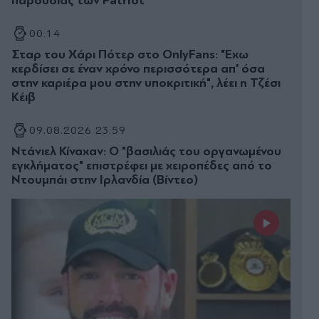
παρουσίας των Patriot
00:14
Σταρ του Χάρι Πότερ στο OnlyFans: "Έχω
κερδίσει σε έναν χρόνο περισσότερα απ' όσα
στην καριέρα μου στην υποκριτική", λέει η Τζέσι
Κέιβ
09.08.2026 23:59
Ντάνιελ Κίναχαν: Ο "βασιλιάς του οργανωμένου
εγκλήματος" επιστρέφει με χειροπέδες από το
Ντουμπάι στην Ιρλανδία (Βίντεο)