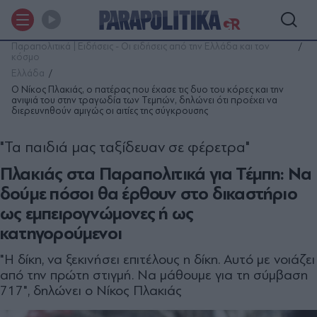
Παραπολιτικά | Ειδήσεις - Οι ειδήσεις από την Ελλάδα και τον
κόσμο
Ελλάδα
Ο Νίκος Πλακιάς, ο πατέρας που έχασε τις δυο του κόρες και την
ανιψιά του στην τραγωδία των Τεµπών, δηλώνει ότι προέχει να
διερευνηθούν αµιγώς οι αιτίες της σύγκρουσης
"Τα παιδιά µας ταξίδευαν σε φέρετρα"
Πλακιάς στα Παραπολιτικά για Τέμπη: Να
δούµε πόσοι θα έρθουν στο δικαστήριο
ως εµπειρογνώµονες ή ως
κατηγορούµενοι
"Η δίκη, να ξεκινήσει επιτέλους η δίκη. Αυτό µε νοιάζει
από την πρώτη στιγµή. Να µάθουµε για τη σύµβαση
717", δηλώνει ο Νίκος Πλακιάς