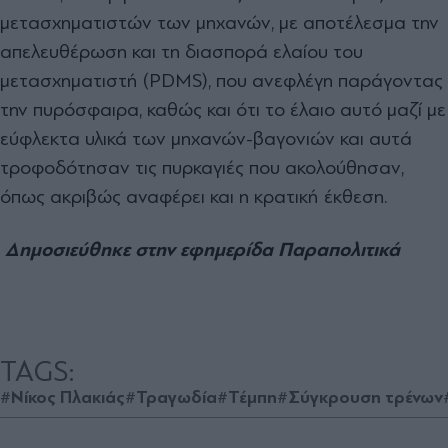
µετασχηµατιστών των µηχανών, µε αποτέλεσµα την
απελευθέρωση και τη διασπορά ελαίου του
µετασχηµατιστή (PDMS), που ανεφλέγη παράγοντας
την πυρόσφαιρα, καθώς και ότι το έλαιο αυτό µαζί µε
εύφλεκτα υλικά των µηχανών-βαγονιών και αυτά
τροφοδότησαν τις πυρκαγιές που ακολούθησαν,
όπως ακριβώς αναφέρει και η κρατική έκθεση.
Δημοσιεύθηκε στην εφημερίδα Παραπολιτικά
TAGS:
#Νίκος Πλακιάς
#Τραγωδία
#Τέμπη
#Σύγκρουση τρένων