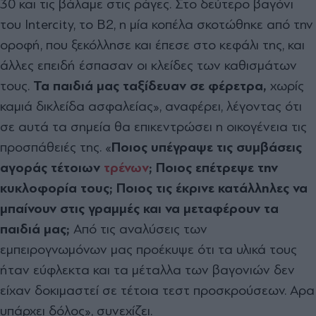
30 και τις βάλαµε στις ράγες. Στο δεύτερο βαγόνι
του Intercity, το Β2, η µία κοπέλα σκοτώθηκε από την
οροφή, που ξεκόλλησε και έπεσε στο κεφάλι της, και
άλλες επειδή έσπασαν οι κλείδες των καθισµάτων
τους.
Τα παιδιά µας ταξίδευαν σε φέρετρα,
χωρίς
καµιά δικλείδα ασφαλείας», αναφέρει, λέγοντας ότι
σε αυτά τα σηµεία θα επικεντρώσει η οικογένεια τις
προσπάθειές της. «
Ποιος υπέγραψε τις συµβάσεις
αγοράς τέτοιων
τρένων
; Ποιος επέτρεψε την
κυκλοφορία τους; Ποιος τις έκρινε κατάλληλες να
µπαίνουν στις γραµµές και να µεταφέρουν τα
παιδιά µας;
Από τις αναλύσεις των
εµπειρογνωµόνων µας προέκυψε ότι τα υλικά τους
ήταν εύφλεκτα και τα µέταλλα των βαγονιών δεν
είχαν δοκιµαστεί σε τέτοια τεστ προσκρούσεων. Αρα
υπάρχει δόλος», συνεχίζει.