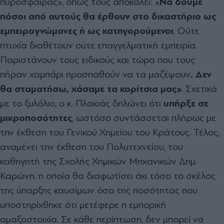
πυρόσφαιρας», όπως τους αποκαλεί: «
Να δούµε
πόσοι από αυτούς θα έρθουν στο δικαστήριο ως
εµπειρογνώµονες ή ως κατηγορούµενοι
. Ούτε
πτυχία διαθέτουν ούτε επαγγελµατική εµπειρία.
Παριστάνουν τους ειδικούς και τώρα που τους
πήραν χαµπάρι προσπαθούν να τα µαζέψουν
. ∆εν
θα σταµατήσω, χάσαµε τα κορίτσια µας»
. Σχετικά
µε το ξυλόλιο, ο κ. Πλακιάς δηλώνει ότι
υπήρξε σε
µικροποσότητες
, ωστόσο συντάσσεται πλήρως µε
την έκθεση του Γενικού Χηµείου του Κράτους. Τέλος,
αναµένει την έκθεση του Πολυτεχνείου, του
καθηγητή της Σχολής Χηµικών Μηχανικών ∆ηµ.
Καρώνη, η οποία θα διαφωτίσει όχι τόσο το σκέλος
της ύπαρξης καυσίµων όσο της ποσότητας που
υποστηρίχθηκε ότι µετέφερε η εµπορική
αµαξοστοιχία. Σε κάθε περίπτωση, δεν µπορεί να