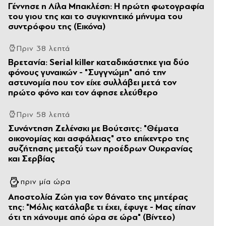
Γέννησε η Λίλα Μπακλέση: Η πρώτη φωτογραφία
του γιου της και το συγκινητικό μήνυμα του
συντρόφου της (Εικόνα)
Πριν 38 λεπτά
Βρετανία: Serial killer καταδικάστηκε για δύο
φόνους γυναικών - "Συγγνώμη" από την
αστυνομία που τον είχε συλλάβει μετά τον
πρώτο φόνο και τον άφησε ελεύθερο
Πριν 58 λεπτά
Συνάντηση Ζελένσκι με Βούτσιτς: "Θέματα
οικονομίας και ασφάλειας" στο επίκεντρο της
συζήτησης μεταξύ των προέδρων Ουκρανίας
και Σερβίας
πριν μία ώρα
Αποστολία Ζώη για τον θάνατο της μητέρας
της: "Μόλις κατάλαβε τι έχει, έφυγε - Μας είπαν
ότι τη χάνουμε από ώρα σε ώρα" (Βίντεο)