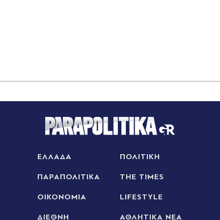
Θέουτα: Η κυβέρνηση Σάντσεθ ανακοίνωσε και
αυτή ελέγχους στα σύνορα, η Ρώμη "δεν δέχεται
τελεσίγραφα" (Βίντεο)
ΕΛΛΑΔΑ
ΠΟΛΙΤΙΚΗ
ΠΑΡΑΠΟΛΙΤΙΚΑ
THE TIMES
ΟΙΚΟΝΟΜΙΑ
LIFESTYLE
ΔΙΕΘΝΗ
ΑΘΛΗΤΙΚΑ ΝΕΑ