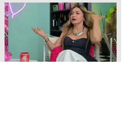
πριν μία ώρα
Άλιμος: Υπό έλεγχο η φωτιά που ξέσπασε σε
κατάστημα ναυτιλιακών ειδών
πριν μία ώρα
Χανιά: Φίδι δάγκωσε 13χρονο στην παραλία
Αφράτα, επενέβη καίρια το ΕΚΑΒ