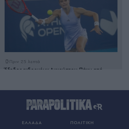
Πριν 25 λεπτά
Έξοδος εκδρομέων Αυγούστου: Πάνω από
65.000 αναμένεται να αναχωρήσουν το
Σαββατοκύριακο από το λιμάνι του Πειραιά -
Γεμάτα τα πλοία
Πριν 37 λεπτά
Πυρόπληκτοι: Ενεργοποιούνται fast track μέτρα
στήριξης - Τι περιλαμβάνουν
ΕΛΛΑΔΑ
ΠΟΛΙΤΙΚΗ
Πριν 42 λεπτά