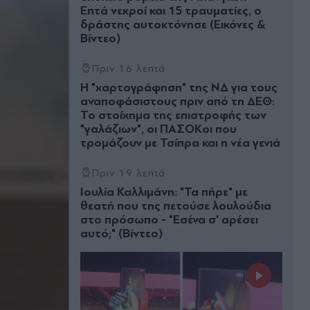
Επτά νεκροί και 15 τραυματίες, ο
δράστης αυτοκτόνησε (Εικόνες &
Βίντεο)
Πριν 16 λεπτά
Η "χαρτογράφηση" της ΝΔ για τους
αναποφάσιστους πριν από τη ΔΕΘ:
Το στοίχημα της επιστροφής των
"γαλάζιων", οι ΠΑΣΟΚοι που
τρομάζουν με Τσίπρα και η νέα γενιά
Πριν 19 λεπτά
Ιουλία Καλλιμάνη: "Τα πήρε" με
θεατή που της πετούσε λουλούδια
στο πρόσωπο - "Εσένα σ' αρέσει
αυτό;" (Βίντεο)