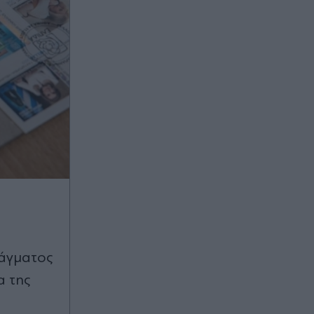
τάγματος
α της