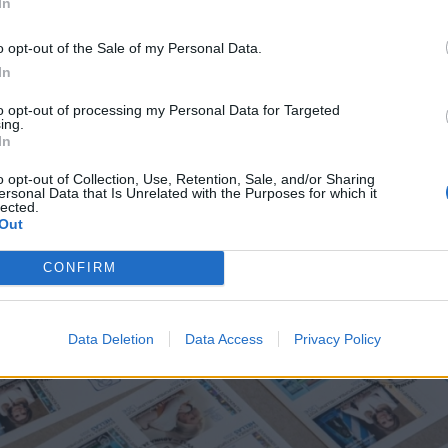
In
φορίας.
*
o opt-out of the Sale of my Personal Data.
Αποδέχομαι τους
όρους χρήσης
In
και την πολιτική απορρήτου
to opt-out of processing my Personal Data for Targeted
ing.
Εγγραφή
In
o opt-out of Collection, Use, Retention, Sale, and/or Sharing
ersonal Data that Is Unrelated with the Purposes for which it
lected.
X
Out
CONFIRM
Data Deletion
Data Access
Privacy Policy