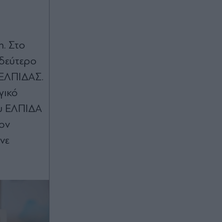
- Ανασύρθηκε χωρίς τις αισθήσεις
της
Πριν 30 λεπτά
η. Στο
Τραγωδία στις Σέρρες: Δύο νεκροί
 δεύτερο
μετά από τροχαίο δυστύχημα,
φορτηγό συγκρούστηκε με
 ΕΛΠΙΔΑΣ.
αυτοκίνητο
γικό
ου ΕΛΠΙΔΑ
Πριν 40 λεπτά
τον
Τουρισμός για Όλους: Ποια ΑΦΜ
κάνουν αίτηση την Παρασκευή 7
νε
Αυγούστου - Πότε ανοίγει η
πλατφόρμα για όλους τους
δικαιούχους
Πριν 43 λεπτά
Νομίζεις ότι ξέρεις τις σημαίες του
κόσμου; Αυτό το quiz θα σε
διαψεύσει