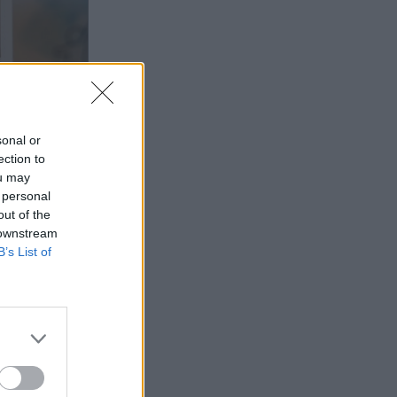
sonal or
ection to
ou may
 personal
out of the
 downstream
B’s List of
0