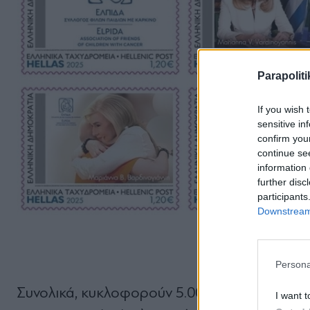
Parapoliti
If you wish 
sensitive in
confirm you
continue se
information 
further disc
participants
Downstream 
Persona
Συνολικά, κυκλοφορούν 5.000 φυλλαράκια μ
I want t