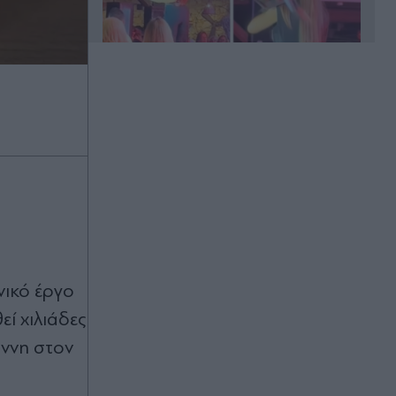
Πριν 19 λεπτά
Η Ρωσία ανακοίνωσε πλήγματα σε
τρία πλοία με στρατιωτικό φορτίο
για την Ουκρανία - Επίθεση με
drones στο Χάρκοβο
Πριν 19 λεπτά
Στενά Ορμούζ: Οι νέοι όροι του Ιράν
για το άνοιγμά τους, μειωμένη η
κίνηση την τρέχουσα εβδομάδα -
νικό έργο
Άνοδος στις τιμές του πετρελαίου
ί χιλιάδες
Πριν 28 λεπτά
άννη στον
Συναγερμός στο Γουδί: Γυναίκα
έπεσε από τον 5ο όροφο
πολυκατοικίας στη Μιχαλακοπούλου