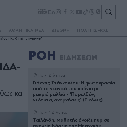
En
E
ΑΘΛΗΤΙΚΑ ΝΕΑ
ΔΙΕΘΝΗ
ΠΟΛΙΤΙΣΜΟΣ
άννα Β. Βαρδινογιάννη"
ΡΟΗ
ΕΙΔΗΣΕΩΝ
ΙΔΑ-
Πριν 2 λεπτά
Γιάννης Στάνκογλου: Η φωτογραφία
από τα νεανικά του χρόνια με
θώς και
μακριά μαλλιά - "Παρελθόν,
νεότητα, αναμνήσεις" (Εικόνες)
Πριν 12 λεπτά
Ταϊλάνδη: Μαθητής άνοιξε πυρ σε
σχολείο βόρεια της Μπανγκόκ -