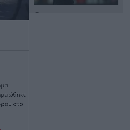
πριν 2 ώρες
Κυριάκος Μητσοτάκης: Χαλαρή
έξοδος με τη Μαρέβα στα Χανιά
(Εικόνες)
πριν 2 ώρες
Γαλλία: Απάντησε η πρόεδρος των
Οικολόγων στον Έλον Μασκ, που
την κατηγόρησε για εθνική
προδοσία - "Θέλει να ωθήσει όλη
την Ευρώπη σε πλήρη υποταγή στις
ημα
ΗΠΑ
ημειώθηκε
πριν 2 ώρες
όρου στο
Europa League: Η ΤΣΣΚΑ Σόφιας
επιβλήθηκε 3-0 της Μακάμπι Τελ
Αβίβ και ετοιμάζεται για ΟΦΗ, γκολ
ο Παυλίδης στην εξάρα της