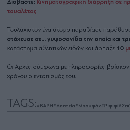
Διαβάστε:
Κινηματογραφική διάρρηξη σε πρ
τουαλέτας
Τουλάχιστον ένα άτομο παραβίασε παράθυρο σ
στόχευσε σε… γυψοσανίδα την οποία και τ
10
μ
κατάστημα αθλητικών ειδών και άρπαξε
Οι Αρχές, σύμφωνα με πληροφορίες, βρίσκοντα
χρόνου ο εντοπισμός του.
TAGS:
#ΒΑΡΗ
#Ληστεία
#Μπουφάν
#Ριφιφί
#Σπύ