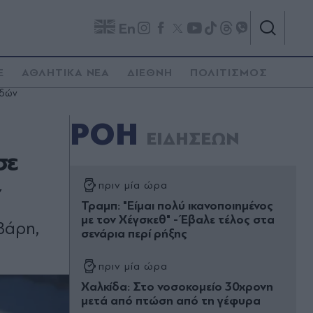
En
E
ΑΘΛΗΤΙΚΑ ΝΕΑ
ΔΙΕΘΝΗ
ΠΟΛΙΤΙΣΜΟΣ
ιδών
ΡΟΗ
ΕΙΔΗΣΕΩΝ
σε
ν
πριν μία ώρα
Τραμπ: "Είμαι πολύ ικανοποιημένος
με τον Χέγσκεθ" - Έβαλε τέλος στα
Βάρη,
σενάρια περί ρήξης
πριν μία ώρα
Χαλκίδα: Στο νοσοκομείο 30χρονη
μετά από πτώση από τη γέφυρα