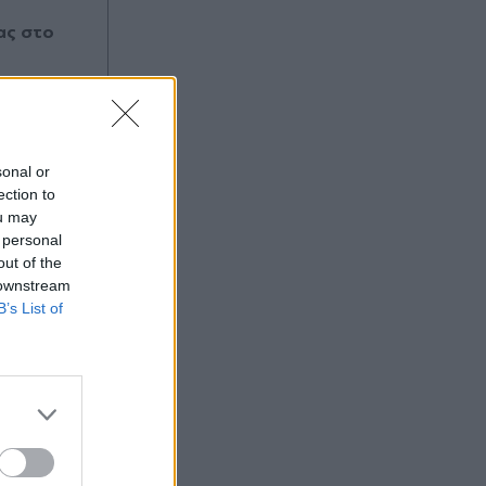
ας στο
sonal or
ection to
ou may
 personal
out of the
 downstream
B’s List of
:37