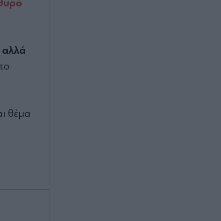
άθυρο
Μπενφίκα
πριν 2 ώρες
Τραμπ: Σχέδιο για κατάργηση της
αλλά
ά
υπηκοότητας σε παιδιά αλλοδαπών
που γεννιούνται στις ΗΠΑ
το
πριν 2 ώρες
Ανδρομάχη: Ποζάρει μέσα στη
αι θέμα
θάλασσα με πολύχρωμο μπικίνι
ασορτί μπολερό - "Μπανάκι"
(Εικάνα)
00:01
"Σεισμός" στην Τραπεζούντα για
Σαλάχ: Πάνω από 30.000 οπαδοί
αποθέωσαν τον Αιγύπτιο στην
παρουσίασή του! (Εικόνες & βίντεο)