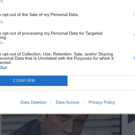
αγαζιά σαν... το
Επίθεση ανηλίκων
In
υ: 49χρονος
Παιανία: Χτύπησαν
*
o opt-out of the Sale of my Personal Data.
Αποδέχομαι τους
όρους χρήσης
ε" 9 φορές στα
με ρόπαλο στο κεφ
In
και την πολιτική απορρήτου
ροάστια
συνελήφθησαν ενν
to opt-out of processing my Personal Data for Targeted
ing.
Εγγραφή
In
o opt-out of Collection, Use, Retention, Sale, and/or Sharing
ersonal Data that Is Unrelated with the Purposes for which it
lected.
X
Out
CONFIRM
Data Deletion
Data Access
Privacy Policy