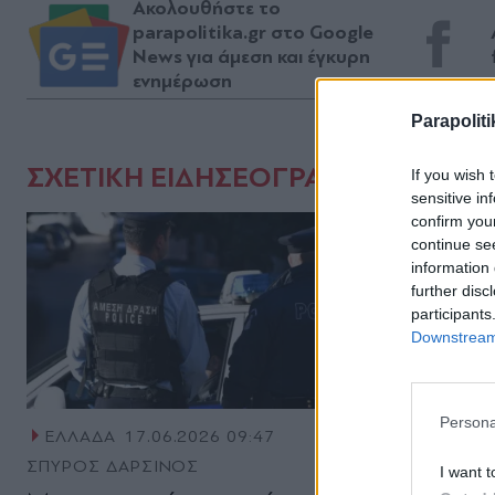
Ακολουθήστε το
parapolitika.gr στο Google
News για άμεση και έγκυρη
ενημέρωση
Parapoliti
ΣΧΕΤΙΚΗ ΕΙΔΗΣΕΟΓΡΑΦΙΑ
If you wish 
sensitive in
confirm you
continue se
information 
further disc
participants
Downstream 
Persona
ΕΛΛΑΔΑ
17.06.2026 09:47
ΕΛΛΑΔΑ
ΣΠΥΡΟΣ ΔΑΡΣΙΝΟΣ
ΣΠΥΡΟΣ Δ
I want t