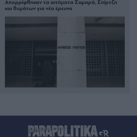
Απορρίφθηκαν τα αιτήματα Σαμαρά, Σπίρτζη
και θυμάτων για νέα έρευνα
Πριν 13 λεπτά
Mega News: Το νέο ενημερωτικό εγχείρημα του
Mega - Ο σχεδιασμός, οι εκπομπές και οι αλλαγές
που εξετάζονται
Πριν 17 λεπτά