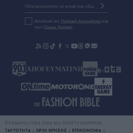
Πριν 28 λεπτά
Θεσσαλονίκη: Κατήγγειλε τροχαίο και καταδίωξη
και συνελήφθη γιατί οδηγούσε κλεμμένο
αυτοκίνητο
Αποδοχή της
Πολιτική Απορρήτου
και
των
Όρων Χρήσης
Πριν 34 λεπτά
Τσίπρας: Στις 2 Σεπτεμβρίου η παρουσίαση του
οικονομικού προγράμματος της ΕΛΑΣ
©PARAPOLITIKA 2026 ALL RIGHTS RESERVED
ΤΑΥΤΟΤΗΤΑ
ΟΡΟΙ ΧΡΗΣΗΣ
ΕΠΙΚΟΙΝΩΝΙΑ