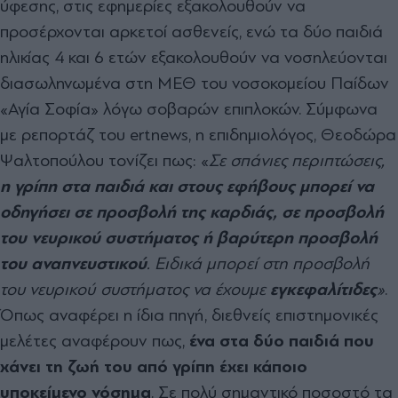
ύφεσης, στις εφημερίες εξακολουθούν να
προσέρχονται αρκετοί ασθενείς, ενώ τα δύο παιδιά
ηλικίας 4 και 6 ετών εξακολουθούν να νοσηλεύονται
διασωληνωμένα στη ΜΕΘ του νοσοκομείου Παίδων
«Αγία Σοφία» λόγω σοβαρών επιπλοκών. Σύμφωνα
με ρεπορτάζ του ertnews, η επιδημιολόγος, Θεοδώρα
Ψαλτοπούλου τονίζει πως: «
Σε σπάνιες περιπτώσεις,
η γρίπη στα παιδιά και στους εφήβους μπορεί να
οδηγήσει σε προσβολή της καρδιάς, σε προσβολή
του νευρικού συστήματος ή βαρύτερη προσβολή
του αναπνευστικού
. Ειδικά μπορεί στη προσβολή
του νευρικού συστήματος να έχουμε
εγκεφαλίτιδες
»
.
Όπως αναφέρει η ίδια πηγή, διεθνείς επιστημονικές
μελέτες αναφέρουν πως,
ένα στα δύο παιδιά που
χάνει τη ζωή του από γρίπη έχει κάποιο
υποκείμενο νόσημα
. Σε πολύ σημαντικό ποσοστό τα