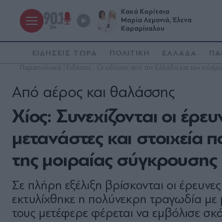
Κακά Κορίτσια
Μαρία Λεμονιά, Έλενα
Καραμίχαλου
ΕΙΔΗΣΕΙΣ ΤΩΡΑ
ΠΟΛΙΤΙΚΗ
ΕΛΛΑΔΑ
ΠΑ
Παραπολιτικά | Ειδήσεις - Οι ειδήσεις από την Ελλάδα και τον κόσμο
Από αέρος και θαλάσσης
Χίος: Συνεχίζονται οι έρε
μετανάστες και στοιχεία π
της μοιραίας σύγκρουσης 
Σε πλήρη εξέλιξη βρίσκονται οι έρευν
εκτυλίχθηκε η πολύνεκρη τραγωδία με 
τους μετέφερε φέρεται να εμβόλισε σκ