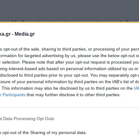
ί αλλοδαποί, ανάμεσά τους γυναίκες και άνδρες
ξύ Οινουσών και Χίου το ύποπτο σκάφος εντοπί
ka.gr -
Media.gr
ε σήμανση προκειμένου να πραγματοποιηθεί έλεγχ
to opt-out of the sale, sharing to third parties, or processing of your per
στις εντολές και επιχείρησαν να διαφύγουν,
formation for targeted advertising by us, please use the below opt-out s
άρκεια της καταδίωξης, το σκάφος πραγματοποί
r selection. Please note that after your opt-out request is processed y
eing interest-based ads based on personal information utilized by us or
ι το περιπολικό του Λιμενικού.
disclosed to third parties prior to your opt-out. You may separately opt-
losure of your personal information by third parties on the IAB’s list of
. This information may also be disclosed by us to third parties on the
IA
Participants
that may further disclose it to other third parties.
Εγγραφή στο
newsletter
l Data Processing Opt Outs
o opt-out of the Sharing of my personal data.