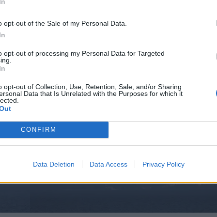
In
*
o opt-out of the Sale of my Personal Data.
Αποδέχομαι τους
όρους χρήσης
In
και την πολιτική απορρήτου
to opt-out of processing my Personal Data for Targeted
ing.
Εγγραφή
In
o opt-out of Collection, Use, Retention, Sale, and/or Sharing
ersonal Data that Is Unrelated with the Purposes for which it
lected.
X
Out
CONFIRM
Data Deletion
Data Access
Privacy Policy