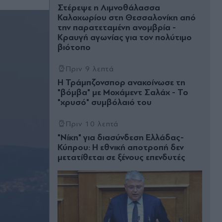
Στέρεψε η Λιμνοθάλασσα
Καλοχωρίου στη Θεσσαλονίκη από
την παρατεταμένη ανομβρία -
Κραυγή αγωνίας για τον πολύτιμο
βιότοπο
Πριν 9 λεπτά
Η Τράμπζονσπορ ανακοίνωσε τη
"βόμβα" με Μοχάμεντ Σαλάχ - Το
"χρυσό" συμβόλαιό του
Πριν 10 λεπτά
"Νίκη" για διασύνδεση Ελλάδας-
Κύπρου: Η εθνική αποτροπή δεν
μετατίθεται σε ξένους επενδυτές