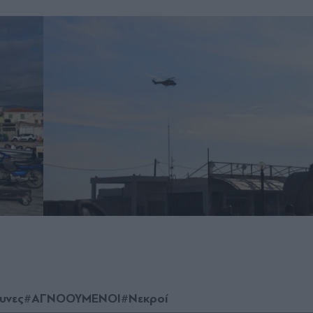
υνες
#ΑΓΝΟΟΥΜΕΝΟΙ
#Νεκροί