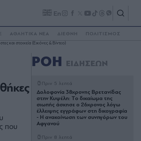
En
E
ΑΘΛΗΤΙΚΑ ΝΕΑ
ΔΙΕΘΝΗ
ΠΟΛΙΤΙΣΜΟΣ
τες και στοιχεία (Εικόνες & Βίντεο)
ΡΟΗ
ΕΙΔΗΣΕΩΝ
νθήκες
Πριν 5 λεπτά
Δολοφονία 38χρονης Βρετανίδας
στην Κυψέλη: Το δικαίωμα της
σιωπής άσκησε ο 26χρονος λόγω
έλλειψης εγγράφων στη δικογραφία
υ
- Η ανακοίνωση των συνηγόρων του
Αφγανού
ς που
Πριν 8 λεπτά