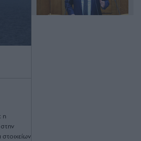
Πριν 15 λεπτά
"Πατέρα, και φέτος τα ίδια γίνονται,
εσείς τι λέτε;" - H viral η συνομιλία
Φαραντούρη με τον γιό του για τις
πυρκαγιές, τι απάντησε ο
ευρωβουλευτής (Βίντεο)
Πριν 22 λεπτά
Γεμιστά με καστανό ρύζι: Υγιεινή
συνταγή με λιγότερο λάδι
Πριν 31 λεπτά
Σικάγο: Υποψήφιος δήμαρχος ο
ε η
Αλέξης Γιαννούλιας, γιος Ελλήνων
 στην
μεταναστών και πρώην σύμβουλος
Ομπάμα (Βίντεο)
ι στοιχείων