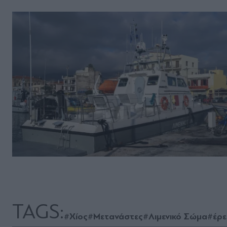
TAGS:
#Χίος
#Μετανάστες
#Λιμενικό Σώμα
#έρε