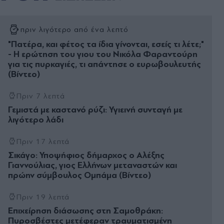
πριν λιγότερο από ένα λεπτό
"Πατέρα, και φέτος τα ίδια γίνονται, εσείς τι λέτε;"
- Η ερώτηση του γιου του Νικόλα Φαραντούρη
για τις πυρκαγιές, τι απάντησε ο ευρωβουλευτής
(Βίντεο)
Πριν 7 λεπτά
Γεμιστά με καστανό ρύζι: Υγιεινή συνταγή με
λιγότερο λάδι
Πριν 17 λεπτά
Σικάγο: Υποψήφιος δήμαρχος ο Αλέξης
Γιαννούλιας, γιος Ελλήνων μεταναστών και
πρώην σύμβουλος Ομπάμα (Βίντεο)
Πριν 19 λεπτά
Επιχείρηση διάσωσης στη Σαμοθράκη:
Πυροσβέστες μετέφεραν τραυματισμένη