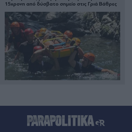
15χρονη από δύσβατο σημείο στις Γριά Βάθρες
Πριν 21 λεπτά
ΔΥΠΑ: Επιπλέον 8.000 επιδοτούμενες θέσεις στο
πρόγραμμα απασχόλησης ανέργων 55 ετών και
άνω - Ποιοι είναι οι δικαιούχοι (Βίντεο)
Πριν 21 λεπτά
Η συνάντηση θρίλερ του Πεζεσκιάν με τον