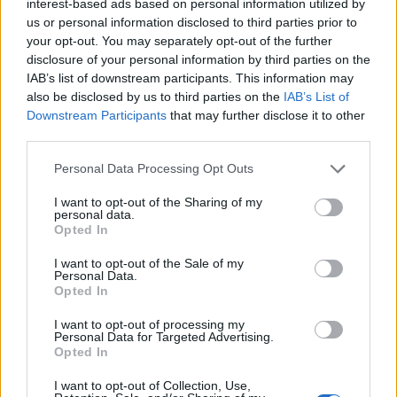
interest-based ads based on personal information utilized by
us or personal information disclosed to third parties prior to
your opt-out. You may separately opt-out of the further
disclosure of your personal information by third parties on the
IAB’s list of downstream participants. This information may
ΕΛΛΑΔΑ
12.03.2026 18:00
also be disclosed by us to third parties on the
IAB’s List of
Εγγραφή στο newsletter
Downstream Participants
that may further disclose it to other
PARAPOLITIKA NEWSROOM
third parties.
Πόλεμος στη Μέση Ανατολή: Συνεχίζονται
οι πτήσεις επαναπατρισμού, αγκαλιές και
Personal Data Processing Opt Outs
χαμόγελα ανακούφισης στο αεροδρόμιο
I want to opt-out of the Sharing of my
personal data.
- "Θα πάω σπίτι μου επιτέλους" (Βίντεο)
*
Opted In
Αποδέχομαι τους
όρους χρήσης
και την πολιτική απορρήτου
I want to opt-out of the Sale of my
Personal Data.
Opted In
Εγγραφή
I want to opt-out of processing my
Personal Data for Targeted Advertising.
Opted In
X
I want to opt-out of Collection, Use,