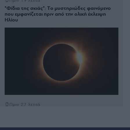
Πριν 19 λεπτά
"Φίδια της σκιάς": Το μυστηριώδες φαινόμενο
που εμφανίζεται πριν από την ολική έκλειψη
Ηλίου
Πριν 27 λεπτά
Καλιφόρνια: Ο 16χρονος ναυαγοσώστης που
έσωσε το μικρό αγόρι συνάντησε τους
ηθοποιούς του νέου Baywatch