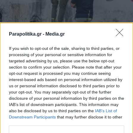
ΕΛΛΑΔΑ
08.07.2026 18:37
Parapolitika.gr -
Media.gr
PARAPOLITIKA NEWSROOM
Άργος: Δύο τραύματα από θραύσματα
If you wish to opt-out of the sale, sharing to third parties, or
processing of your personal or sensitive information for
βολίδων στο κεφάλι φέρει ο 20χρονος -
targeted advertising by us, please use the below opt-out
Διακομίστηκε στο ΚΑΤ - Τι δείχνουν οι
section to confirm your selection. Please note that after your
opt-out request is processed you may continue seeing
εξετάσεις (Βίντεο)
interest-based ads based on personal information utilized by
us or personal information disclosed to third parties prior to
your opt-out. You may separately opt-out of the further
disclosure of your personal information by third parties on the
IAB’s list of downstream participants. This information may
also be disclosed by us to third parties on the
IAB’s List of
Εγγραφή στο newsletter
Downstream Participants
that may further disclose it to other
third parties.