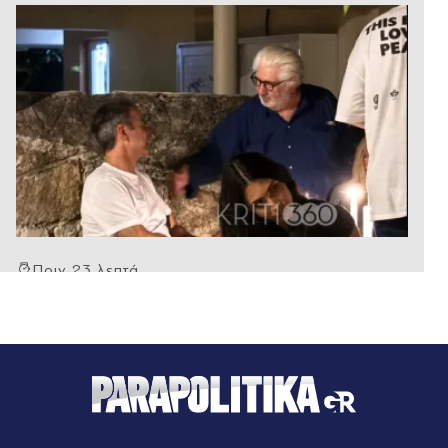
Πριν 23 λεπτά
Γαλλία: Απάντησε η πρόεδρος των Οικολόγων
στον Έλον Μασκ, που την κατηγόρησε για εθνική
προδοσία - "Θέλει να ωθήσει όλη την Ευρώπη σε
πλήρη υποταγή στις ΗΠΑ
Πριν 24 λεπτά
Europa League: Η ΤΣΣΚΑ Σόφιας επιβλήθηκε 3-