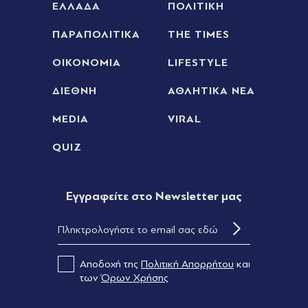
0 της Μακάμπι Τελ Αβίβ και ετοιμάζεται για ΟΦΗ,
ΕΛΛΑΔΑ
ΠΟΛΙΤΙΚΗ
γκολ ο Παυλίδης στην εξάρα της Μπενφίκα
ΠΑΡΑΠΟΛΙΤΙΚΑ
THE TIMES
Πριν 33 λεπτά
Τραμπ: Σχέδιο για κατάργηση της υπηκοότητας
ΟΙΚΟΝΟΜΙΑ
LIFESTYLE
σε παιδιά αλλοδαπών που γεννιούνται στις ΗΠΑ
ΔΙΕΘΝΗ
ΑΘΛΗΤΙΚΑ ΝΕΑ
Πριν 33 λεπτά
MEDIA
VIRAL
Ανδρομάχη: Ποζάρει μέσα στη θάλασσα με
πολύχρωμο μπικίνι ασορτί μπολερό - "Μπανάκι"
QUIZ
(Εικάνα)
Πριν 40 λεπτά
Eγγραφείτε στο Newsletter μας
"Σεισμός" στην Τραπεζούντα για Σαλάχ: Πάνω
από 30.000 οπαδοί αποθέωσαν τον Αιγύπτιο
στην παρουσίασή του! (Εικόνες & βίντεο)
Αποδοχή της
Πολιτική Απορρήτου
και
Πριν 50 λεπτά
των
Όρων Χρήσης
Ρόδος: Στο νοσοκομείο ναυτικός μετά από
τραυματισμό κατά την πρόσδεση πλοίου στο