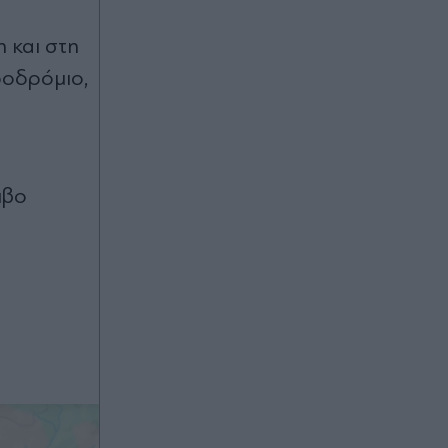
Πριν 52 λεπτά
Ανδριανός στα Παραπολιτικά 90,1
η και στη
για αποζημιώσεις στον αγροτικό
ροδρόμιο,
τομέα: Όσο πιο σύντομα γίνουν οι
διαδικασίες, τόσο γρηγορότερα θα
καταβληθούν
πριν μία ώρα
μβο
Μπενφίκα: Ο μοναδικός όρος για να
αφήσει τον Βαγγέλη Παυλίδη
-Ετοιμάζει προσφορά η
Φενέρμπαχτσε (Bίντεο)
πριν μία ώρα
Στέφανος Κασσελάκης στο "Secret":
"Η πατρότητα και η οικογένεια είναι
τα πιο όµορφα όνειρά µου" (Βίντεο)