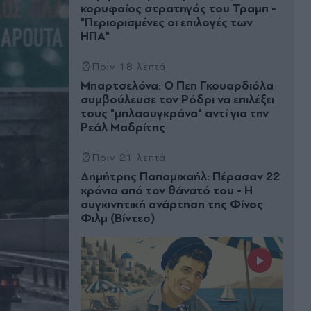
κορυφαίος στρατηγός του Τραμπ -
"Περιορισμένες οι επιλογές των
ΗΠΑ"
Πριν 18 λεπτά
Μπαρτσελόνα: Ο Πεπ Γκουαρδιόλα
συμβούλευσε τον Ρόδρι να επιλέξει
τους "μπλαουγκράνα" αντί για την
Ρεάλ Μαδρίτης
Πριν 21 λεπτά
Δημήτρης Παπαμιχαήλ: Πέρασαν 22
χρόνια από τον θάνατό του - Η
συγκινητική ανάρτηση της Φίνος
Φιλμ (Βίντεο)