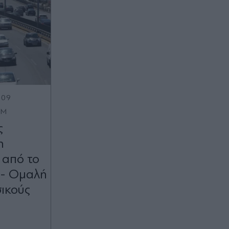
:09
OM
ς
η
 από το
ά - Ομαλή
σικούς