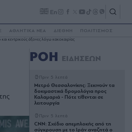
En
E
ΑΘΛΗΤΙΚΑ ΝΕΑ
ΔΙΕΘΝΗ
ΠΟΛΙΤΙΣΜΟΣ
 και κεντρικούς άξονες λόγω κακοκαιρίας
ΡΟΗ
ΕΙΔΗΣΕΩΝ
Πριν 5 λεπτά
Μετρό Θεσσαλονίκης: Ξεκινούν τα
δοκιμαστικά δρομολόγια προς
της
Καλαμαριά - Πότε τίθενται σε
λειτουργία
Πριν 5 λεπτά
CNN: Σχέδιο απεμπλοκής από τη
σύγκρουση με το Ιράν αναζητά ο