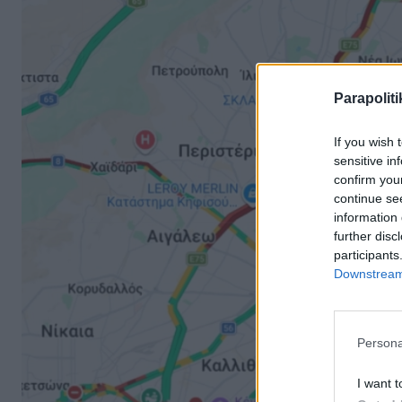
Parapoliti
If you wish 
sensitive in
confirm you
continue se
information 
further disc
participants
Downstream 
Persona
I want t