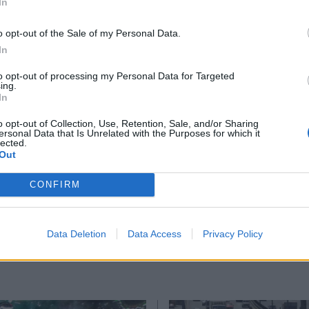
In
*
o opt-out of the Sale of my Personal Data.
Αποδέχομαι τους
όρους χρήσης
In
και την πολιτική απορρήτου
to opt-out of processing my Personal Data for Targeted
ing.
Εγγραφή
In
αιρία
o opt-out of Collection, Use, Retention, Sale, and/or Sharing
ersonal Data that Is Unrelated with the Purposes for which it
lected.
X
Out
CONFIRM
Ακολουθήστε μας στο
Ακολουθήστε μ
facebook
twitter
Data Deletion
Data Access
Privacy Policy