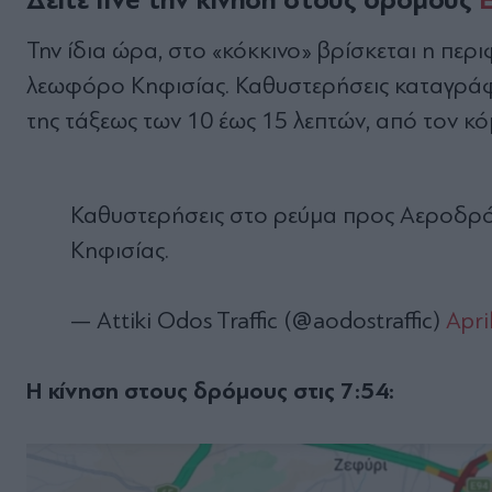
Δείτε live την κίνηση στους δρόμους
Την ίδια ώρα, στο «κόκκινο» βρίσκεται η περι
λεωφόρο Κηφισίας. Καθυστερήσεις καταγράφο
της τάξεως των 10 έως 15 λεπτών, από τον 
Καθυστερήσεις στο ρεύμα προς Αεροδρ
Κηφισίας.
— Attiki Odos Traffic (@aodostraffic)
Apri
Η κίνηση στους δρόμους στις 7:54: