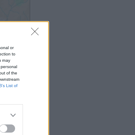
sonal or
ection to
ou may
 personal
out of the
 downstream
B’s List of