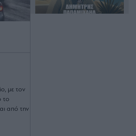
Πριν 30 λεπτά
Αυτά είναι τα 10 πιο φημισμένα
πανηγύρια του Δεκαπενταύγουστου
Πριν 33 λεπτά
Ελληνική Αναπτυξιακή Τράπεζα: Με
"προίκα" 2 δισ. ευρώ ανοίγει δρόμο
για δάνεια έως 5 δισ. σε
μικρομεσαίες - Τι σημαίνει η
πιστοποίηση Pillar Assessment για
o, με τον
νοικοκυριά και επιχειρήσεις
ό το
Πριν 46 λεπτά
αι από την
Μπρίτνεϊ Σπίαρς: "Ένιωσα ότι
απέτυχα ως μητέρα" όταν ο γιος της
είπε πως δεν πιστεύει στον Θεό