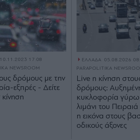
10.11.2023 17:08
ΕΛΛΑΔΑ
05.08.2026 08
TIKA NEWSROOM
PARAPOLITIKA NEWSRO
ους δρόμους με την
Live η κίνηση στου
ρία-εξπρές - Δείτε
δρόμους: Αυξημέν
 κίνηση
κυκλοφορία γύρω
λιμάνι του Πειραι
η εικόνα στους βα
οδικούς άξονες