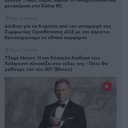
σχεδόν 1 εκατ. ευρώ, άφησε τη Μπαρτσελόνα και
μετακόμισε στη Dubai BC
Πριν 6 λεπτά
Δένδιας για τα 6 χρόνια από την υπογραφή της
Συμφωνίας Οριοθέτησης ΑΟΖ με την Αίγυπτο:
Κατοχυρώσαμε το εθνικό συμφέρον
Πριν 7 λεπτά
Τζέιμς Μποντ: Η πιο δύσκολη διαδοχή του
Χόλιγουντ πλησιάζει στο τέλος της - Πότε θα
μάθουμε τον νέο 007 (Βίντεο)