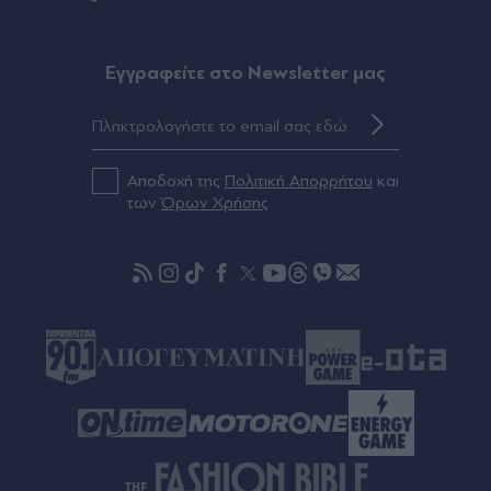
Πριν 23 λεπτά
Πιερρακάκης: Υπέβαλε αίτημα για την
ενεργοποίηση της ρήτρας διαφυγής για την
Eγγραφείτε στο Newsletter μας
ενεργειακή ανθεκτικότητα - Νέες επενδύσεις 1
δισ. ευρώ ως το 2028 για την Ενέργεια
Πριν 29 λεπτά
Αποδοχή της
Πολιτική Απορρήτου
και
Λάκης Χαλκιάς: "Λύγισε" η σύζυγός του μπροστά
των
Όρων Χρήσης
στο φέρετρο - Ο σπαρακτικός αποχαιρετισμός
στο Α' Νεκροταφείο Αθηνών (Εικόνες)
Πριν 33 λεπτά
Φωτιές: Άμεσα οι μελέτες, μέχρι Δεκέμβρη τα
αντιπλημμυρικά έργα - Στις 13:00 η εξειδίκευση
των μέτρων (Βίντεο)