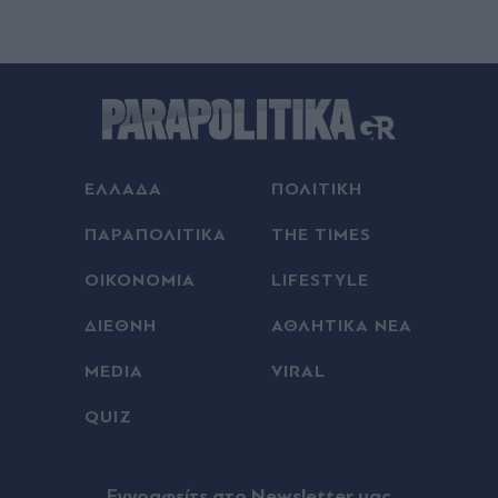
CNN: Γιατί ο κορυφαίος στρατηγός του Τραμπ
πιέζει για διπλωματική έξοδο από το Ιράν - Οι
φόβοι για κλιμάκωση και τα "όρια της
αεροπορικής ισχύος"
Πριν 23 λεπτά
Συναγερμός στη Βρετανία: Εκατοντάδες
ΕΛΛΑΔΑ
ΠΟΛΙΤΙΚΗ
τουρίστες με γαστρεντερίτιδα και ωτίτιδες μετά
από επισκέψεις σε παραλίες
ΠΑΡΑΠΟΛΙΤΙΚΑ
THE TIMES
Πριν 24 λεπτά
ΟΙΚΟΝΟΜΙΑ
LIFESTYLE
Έρωτας και εκδίκηση με "Κρίνο και
αγκάθι": Γεροντιδάκης, Παντούση, Διδασκάλου,
ΔΙΕΘΝΗ
ΑΘΛΗΤΙΚΑ ΝΕΑ
Τσορτέκης και Μάινας πρωταγωνιστούν στη νέα
δραματική σειρά του ΑΝΤ1 (Βίντεο)
MEDIA
VIRAL
QUIZ
Πριν 36 λεπτά
Δοκίμασε 8 τρόπους αποθήκευσης ντομάτας -
Ένας τις κράτησε ζουμερές και χωρίς μούχλα
Eγγραφείτε στο Newsletter μας