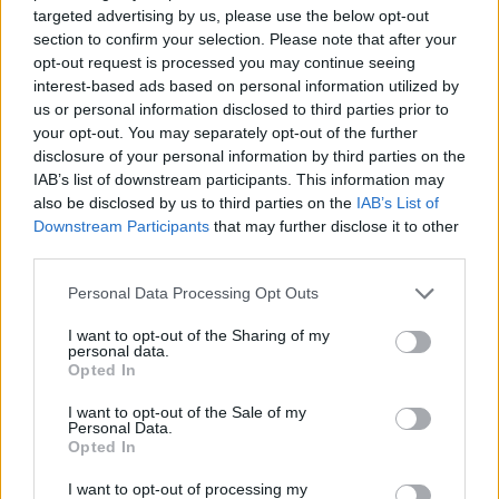
targeted advertising by us, please use the below opt-out
section to confirm your selection. Please note that after your
opt-out request is processed you may continue seeing
interest-based ads based on personal information utilized by
us or personal information disclosed to third parties prior to
your opt-out. You may separately opt-out of the further
disclosure of your personal information by third parties on the
IAB’s list of downstream participants. This information may
also be disclosed by us to third parties on the
IAB’s List of
Εγγραφή στο newsletter
Downstream Participants
that may further disclose it to other
third parties.
Personal Data Processing Opt Outs
I want to opt-out of the Sharing of my
personal data.
ΕΛΛΑΔΑ
02.04.2026 14:18
*
Opted In
Αποδέχομαι τους
όρους χρήσης
PARAPOLITIKA NEWSROOM
και την πολιτική απορρήτου
I want to opt-out of the Sale of my
Τροχαία: Τα μέτρα για την ασφάλεια των
Personal Data.
εκδρομέων του Πάσχα
Opted In
Εγγραφή
I want to opt-out of processing my