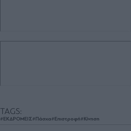
TAGS:
#ΕΚΔΡΟΜΕΙΣ
#Πάσχα
#Επιστροφή
#Κίνηση