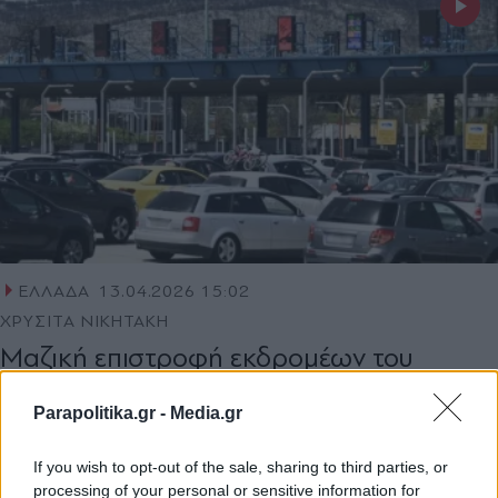
ΕΛΛΑΔΑ
13.04.2026 15:02
ΧΡΥΣΙΤΑ ΝΙΚΗΤΑΚΗ
Μαζική επιστροφή εκδρομέων του
Πάσχα: Χαμηλές ταχύτητες από το Κιάτο
Parapolitika.gr -
Media.gr
μέχρι τα Μέγαρα - Ουρές στα διόδια της
Ελευσίνας (Βίντεο)
If you wish to opt-out of the sale, sharing to third parties, or
processing of your personal or sensitive information for