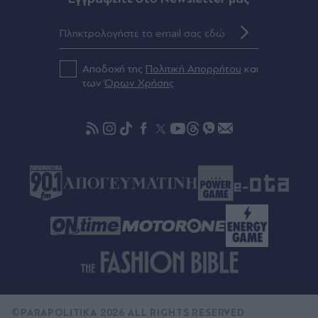
πάνω από μία εβδομάδα
Πριν 37 λεπτά
Φρουροί της Επανάστασης: "Το Ορμούζ θα
ανοίξει όταν οι ΗΠΑ αποδεχθούν τους όρους της
Αποδοχή της
Πολιτική Απορρήτου
και
Τεχεράνης"
των
Όρων Χρήσης
©PARAPOLITIKA 2026 ALL RIGHTS RESERVED