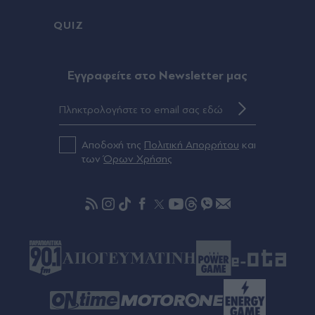
Στέφανος Τσιτσιπάς: "Καθαρός αέρας των
QUIZ
ελβετικών βουνών" - Η αγκαλιά με τη σύντροφό
του και το κοινό του δείπνο (Εικόνες)
Eγγραφείτε στο Newsletter μας
Πριν 46 λεπτά
Λασίθι: Οριοθετήθηκε η πυρκαγιά στα Αχλάδια -
Σε επιφυλακή οι πυροσβεστικές δυνάμεις
Αποδοχή της
Πολιτική Απορρήτου
και
Πριν 58 λεπτά
των
Όρων Χρήσης
Μόσχα: "Στημένη προβοκάτσια" το περιστατικό
με drone στο αεροδρόμιο Λειψίας - Καταγγέλλει
νέο κύμα "αντιρωσικής υστερίας"