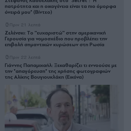
Στέφανος Κασσελάκης στο "Secret": "Η
πατρότητα και η οικογένεια είναι τα πιο όµορφα
όνειρά µου" (Βίντεο)
Πριν 21 λεπτά
Ζελένσκι: Το ''ευχαριστώ'' στην αμερικανική
Γερουσία για νομοσχέδιο που προβλέπει την
επιβολή σημαντικών κυρώσεων στη Ρωσία
Πριν 22 λεπτά
Γιάννης Παπαμιχαήλ: Ξεκαθαρίζει τι εννοούσε με
την "απαγόρευση" της χρήσης φωτογραφιών
της Αλίκης Βουγιουκλάκη (Εικόνα)