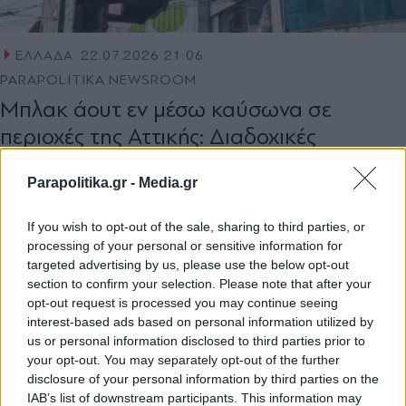
ΕΛΛΑΔΑ
22.07.2026 21:06
PARAPOLITIKA NEWSROOM
Μπλακ άουτ εν μέσω καύσωνα σε
περιοχές της Αττικής: Διαδοχικές
διακοπές ρεύματος σε Σαλαμίνα, Γέρακα,
Parapolitika.gr -
Media.gr
Ωρωπό, Χαλκούτσι και Κάλαμο (Βίντεο)
If you wish to opt-out of the sale, sharing to third parties, or
processing of your personal or sensitive information for
targeted advertising by us, please use the below opt-out
section to confirm your selection. Please note that after your
opt-out request is processed you may continue seeing
interest-based ads based on personal information utilized by
us or personal information disclosed to third parties prior to
your opt-out. You may separately opt-out of the further
disclosure of your personal information by third parties on the
IAB’s list of downstream participants. This information may