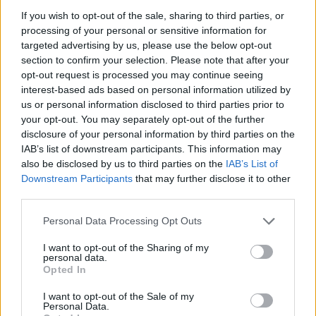
If you wish to opt-out of the sale, sharing to third parties, or
processing of your personal or sensitive information for
targeted advertising by us, please use the below opt-out
section to confirm your selection. Please note that after your
opt-out request is processed you may continue seeing
interest-based ads based on personal information utilized by
us or personal information disclosed to third parties prior to
your opt-out. You may separately opt-out of the further
disclosure of your personal information by third parties on the
IAB’s list of downstream participants. This information may
ΕΛΛΑΔΑ
15.04.2026 13:58
also be disclosed by us to third parties on the
IAB’s List of
Εγγραφή στο newsletter
Downstream Participants
that may further disclose it to other
PARAPOLITIKA NEWSROOM
third parties.
Κεφαλονιά: Ανακοπή καρδιάς η αιτία
Personal Data Processing Opt Outs
θανάτου της 19χρονης Μυρτούς - Πότε
αναμένονται οι τοξικολογικές
I want to opt-out of the Sharing of my
personal data.
*
Opted In
Αποδέχομαι τους
όρους χρήσης
και την πολιτική απορρήτου
I want to opt-out of the Sale of my
Personal Data.