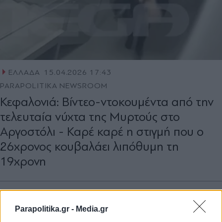
ΕΛΛΑΔΑ
15.04.2026 17:43
PARAPOLITIKA NEWSROOM
Κεφαλονιά: Βίντεο-ντοκουμέντα από την
τελευταία νύχτα της Μυρτούς στο
Αργοστόλι - Καρέ καρέ η στιγμή που ο
26χρονος κουβαλάει λιπόθυμη τη
19χρονη
Parapolitika.gr -
Media.gr