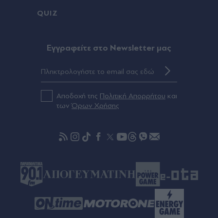
πριν μία ώρα
QUIZ
Φωτιές: Οι εμπειρίες Ελλήνων και Γάλλων
πυροσβεστών από τα πύρινα μέτωπα - "Δεν είχα
δει ποτέ τέτοιο άνεμο"
Eγγραφείτε στο Newsletter μας
πριν μία ώρα
Προειδοποίηση του ΥΠΕΞ του Ισραήλ στους
Αποδοχή της
Πολιτική Απορρήτου
και
πολίτες που βρίσκονται στην Ελλάδα, με φόντο
των
Όρων Χρήσης
διαδηλώσεις για τη Γάζα: "Κρατήστε χαμηλό
προφίλ"
πριν μία ώρα
Σαουδική Αραβία: Πυρκαγιά σε εγκαταστάσεις
του πετρελαϊκού κολοσσού Aramco - Οι Χούθι
ανέλαβαν την ευθύνη (Βίντεο)