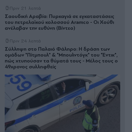
Πριν 21 λεπτά
Σαουδική Αραβία: Πυρκαγιά σε εγκαταστάσεις
του πετρελαϊκού κολοσσού Aramco - Οι Χούθι
ανέλαβαν την ευθύνη (Βίντεο)
Πριν 24 λεπτά
Σύλληψη στο Παλαιό Φάληρο: Η δράση των
ομάδων "Πίτμπουλ" & "Μπουλντόγκ" του "Έντικ",
πώς χτυπούσαν τα θύματά τους - Μέλος τους ο
49χρονος συλληφθείς