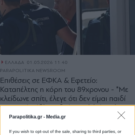
ΕΛΛΑΔΑ
01.05.2026 11:40
PARAPOLITIKA NEWSROOM
Επιθέσεις σε ΕΦΚΑ & Εφετείο:
Καταπέλτης η κόρη του 89χρονου - "Με
κλείδωνε σπίτι, έλεγε ότι δεν είμαι παιδί
του και ότι έβλεπε δαίμονες" (Βίντεο)
Parapolitika.gr -
Media.gr
If you wish to opt-out of the sale, sharing to third parties, or