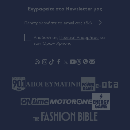
χαλάρωσης και διασκέδασης (Εικόνες)
Eγγραφείτε στο Newsletter μας
Πριν 51 λεπτά
Τράπεζες: Στα 15 δισ. ευρώ ο στόχος για νέα
δάνεια το 2026 - Η "ακτινογραφία" της
κερδοφορίας των πιστωτικών ιδρυμάτων το α΄
Αποδοχή της
Πολιτική Απορρήτου
και
εξάμηνο του 2026
των
Όρων Χρήσης
πριν μία ώρα
Τροχαίο στην Αθηνών-Σουνίου: Στο 401 οι δύο
αστυνομικοί - Πώς έγινε η σφοδρή σύγκρουση με
αυτοκίνητο τουριστών, αρνητικό το αλκοτέστ
στον Γερμανό οδηγό (Βίντεο)