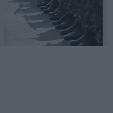
Πριν 19 λεπτά
Λάκης Χαλκιάς: Σε λαϊκό προσκύνημα η σορός
του στο Α’ Νεκροταφείο - Η συγκίνηση της
συζύγου του και το τελευταίο αντίο στον
σπουδαίο ερμηνευτή (Εικόνες)
Πριν 23 λεπτά
Κρήτη: Επιχείρηση διάσωσης 40 μεταναστών
στα νότια της Ιεράπετρας - Μεταφέρθηκαν με
ασφάλεια στο λιμάνι