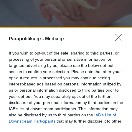
Parapolitika.gr -
Media.gr
ΕΛΛΑΔΑ
29.04.2026 10:27
PARAPOLITIKA NEWSROOM
If you wish to opt-out of the sale, sharing to third parties, or
Κρήτη: Πώς έγινε το ατύχημα με τον
processing of your personal or sensitive information for
4χρονο που δέχθηκε επίθεση από σκύλο
targeted advertising by us, please use the below opt-out
section to confirm your selection. Please note that after your
στα Χανιά - Νοσηλεύεται στη ΜΕΘ του
opt-out request is processed you may continue seeing
ΠΑΓΝΗ (Βίντεο)
interest-based ads based on personal information utilized by
us or personal information disclosed to third parties prior to
your opt-out. You may separately opt-out of the further
disclosure of your personal information by third parties on the
IAB’s list of downstream participants. This information may
also be disclosed by us to third parties on the
IAB’s List of
Εγγραφή στο newsletter
Downstream Participants
that may further disclose it to other
third parties.