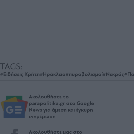
TAGS:
#Ειδήσεις Κρήτη
#Ηράκλειο
#πυροβολισμοί
#Νεκρός
#Πα
Ακολουθήστε το
parapolitika.gr στο Google
News για άμεση και έγκυρη
ενημέρωση
Ακολουθήστε μας στο