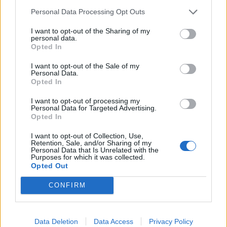
Personal Data Processing Opt Outs
I want to opt-out of the Sharing of my
personal data.
*
Opted In
Αποδέχομαι τους
όρους χρήσης
και την πολιτική απορρήτου
I want to opt-out of the Sale of my
Personal Data.
Opted In
Εγγραφή
ΕΛΛΑΔΑ
27.04.2026 20:32
I want to opt-out of processing my
Personal Data for Targeted Advertising.
PARAPOLITIKA NEWSROOM
Opted In
Γυναικοκτονία στην Κρήτη: Τα αινιγματικά
X
I want to opt-out of Collection, Use,
μηνύματα του αγνώστου "Γιώργου" στον
Retention, Sale, and/or Sharing of my
Personal Data that Is Unrelated with the
πρώην σύντροφο της Ελευθερίας
Purposes for which it was collected.
Opted Out
Γιακουμάκη και ο ρόλος της φίλης της
(Βίντεο)
CONFIRM
Data Deletion
Data Access
Privacy Policy