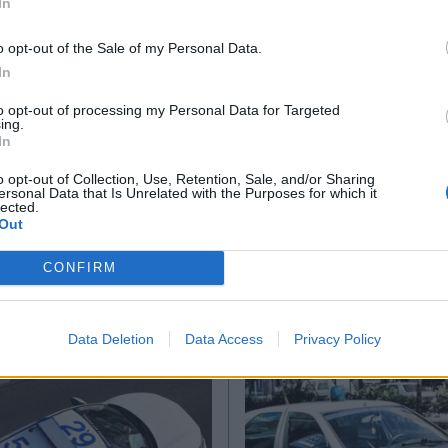
In
*
o opt-out of the Sale of my Personal Data.
Αποδέχομαι τους
όρους χρήσης
In
και την πολιτική απορρήτου
λληψη
to opt-out of processing my Personal Data for Targeted
ing.
Εγγραφή
In
o opt-out of Collection, Use, Retention, Sale, and/or Sharing
ersonal Data that Is Unrelated with the Purposes for which it
Ακολουθήστε μας στο
Ακολουθήστε μ
lected.
X
facebook
twitter
Out
CONFIRM
Data Deletion
Data Access
Privacy Policy