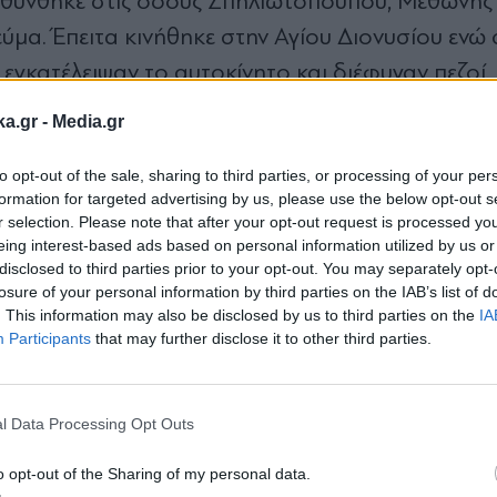
τευθύνθηκε στις οδούς Σπηλιωτοπούπου, Μεθώνης 
ύμα. Έπειτα κινήθηκε στην Αγίου Διονυσίου ενώ 
γκατέλειψαν το αυτοκίνητο και διέφυγαν πεζοί.
ka.gr -
Media.gr
ου Πειραιά
to opt-out of the sale, sharing to third parties, or processing of your per
formation for targeted advertising by us, please use the below opt-out s
r selection. Please note that after your opt-out request is processed y
 περιοχή του Πειραιά, οι Αρχές εντόπισαν στο 
eing interest-based ads based on personal information utilized by us or
ό, τον οποίο και συνέλαβαν. Σε βάρος του σχημ
disclosed to third parties prior to your opt-out. You may separately opt-
losure of your personal information by third parties on the IAB’s list of
σης Εγκλημάτων Καμινίων για απείθεια, αποδοχή
. This information may also be disclosed by us to third parties on the
IA
ια παράβαση της νομοθεσίας περί ναρκωτικών κ
Participants
that may further disclose it to other third parties.
Εγγραφή στο
ς.
newsletter
l Data Processing Opt Outs
ν, διαπιστώθηκε ότι το αυτοκίνητο που χρησιμοπ
o opt-out of the Sharing of my personal data.
2026 από την περιοχή του Πειραιά.