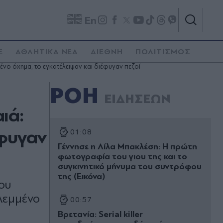
En
E
ΑΘΛΗΤΙΚΑ ΝΕΑ
ΔΙΕΘΝΗ
ΠΟΛΙΤΙΣΜΟΣ
νο όχημα, το εγκατέλειψαν και διέφυγαν πεζοί
ΡΟΗ
ΕΙΔΗΣΕΩΝ
ιά:
έφυγαν
01:08
Γέννησε η Λίλα Μπακλέση: Η πρώτη
φωτογραφία του γιου της και το
συγκινητικό μήνυμα του συντρόφου
της (Εικόνα)
ου
λεμμένο
00:57
Βρετανία: Serial killer