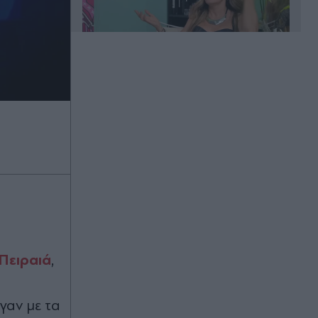
00:20
Άλιμος: Υπό έλεγχο η φωτιά που
ξέσπασε σε κατάστημα ναυτιλιακών
ειδών
00:11
Χανιά: Φίδι δάγκωσε 13χρονο στην
παραλία Αφράτα, επενέβη καίρια το
ΕΚΑΒ
Πειραιά
,
00:03
Έλενα Χριστοπούλου: Ποζάρει με
γαν με τα
μπικίνι στον καθρέφτη - "Χάνουμε