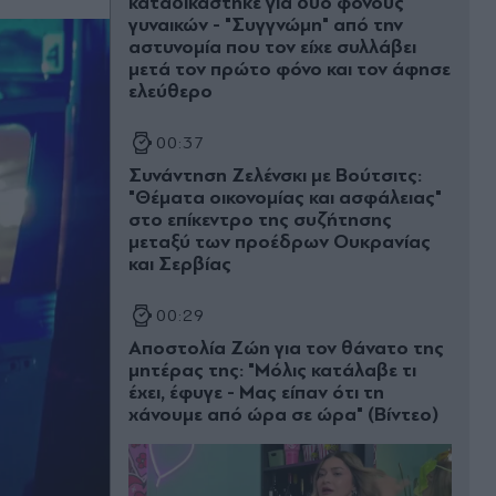
καταδικάστηκε για δύο φόνους
γυναικών - "Συγγνώμη" από την
αστυνομία που τον είχε συλλάβει
μετά τον πρώτο φόνο και τον άφησε
ελεύθερο
00:37
Συνάντηση Ζελένσκι με Βούτσιτς:
"Θέματα οικονομίας και ασφάλειας"
στο επίκεντρο της συζήτησης
μεταξύ των προέδρων Ουκρανίας
και Σερβίας
00:29
Αποστολία Ζώη για τον θάνατο της
μητέρας της: "Μόλις κατάλαβε τι
έχει, έφυγε - Μας είπαν ότι τη
χάνουμε από ώρα σε ώρα" (Βίντεο)