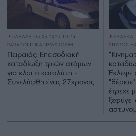
ΕΛΛΑΔΑ
03.04.2023 10:24
ΕΛΛΑΔΑ
PARAPOLITIKA NEWSROOM
ΣΠΥΡΟΣ Δ
Πειραιάς: Επεισοδιακή
"Κινημα
καταδίωξη τριών ατόμων
καταδίω
για κλοπή καταλύτη -
Έκλεψε 
Συνελήφθη ένας 27χρονος
"θέρισε
έτρεχε 
ξεφύγει
αστυνομ