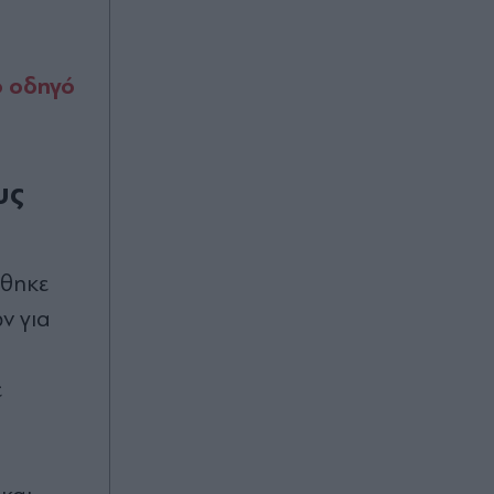
τουλάχιστον 25 κιλά η καθεμία»"
(Βίντεο)
00:02
ο οδηγό
Καύσωνας και ισχυρά μελτέμια το
Σαββατοκύριακο: Συναγερμός για
φωτιές - Ποιες περιοχές μπαίνουν σε
Red Code (Βίντεο)
υς
07.08.2026 23:55
Στενά του Ορμούζ: Η συμφωνία για
ώθηκε
την αποκατάσταση της εμπορικής
ν για
ναυτιλίας συνεπάγεται άρση των
λιμανιών του Ιράν από τις ΗΠΑ
ε
07.08.2026 23:41
Στα χαρακώματα Ισπανία & Ιταλία
λόγω Θέουτα: Η κυβέρνηση
Σάντσεθ ανακοίνωσε και αυτή