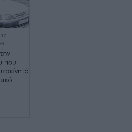
:57
OM
 την
υ που
υτοκίνητό
τικό