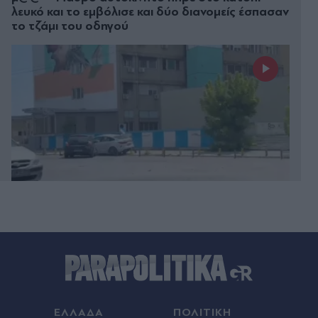
λευκό και το εμβόλισε και δύο διανομείς έσπασαν
το τζάμι του οδηγού
Πριν 22 λεπτά
Διαβάστε στα Παραπολιτικά: Προς 30.000
προσλήψεις - Αποκλειστικά στα "Π" όλο το
σχέδιο του υπουργείου Εσωτερικών
Πριν 23 λεπτά
ΕΛΛΑΔΑ
ΠΟΛΙΤΙΚΗ