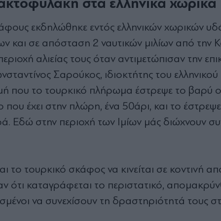
ή ακτοφυλακή στα ελληνικά χωρικά
άφους εκδηλώθηκε εντός ελληνικών χωρικών υδ
ίων και σε απόσταση 2 ναυτικών μιλίων από την 
ριοχή αλιείας τους όταν αντιμετώπισαν την επι
νσταντίνος Σαρούκος, ιδιοκτήτης του ελληνικού 
γμή που το τουρκικό πλήρωμα έστρεψε το βαρύ 
 που έχει στην πλώρη, ένα 50άρι, και το έστρεψ
ρά. Εδώ στην περιοχή των Ιμίων μάς διώχνουν συ
ι το τουρκικό σκάφος να κινείται σε κοντινή α
ν ότι καταγράφεται το περιστατικό, απομακρύν
μένοι να συνεχίσουν τη δραστηριότητά τους σ