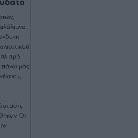
 ύδατα
γαστρεντερίτιδα και ωτίτιδες μετά
από επισκέψεις σε παραλίες
άτων,
Πριν 30 λεπτά
Καλόλιμνο.
Έρωτας και εκδίκηση με "Κρίνο και
κίνδυνη
αγκάθι": Γεροντιδάκης, Παντούση,
Διδασκάλου, Τσορτέκης και Μάινας
αλιευτικού
πρωταγωνιστούν στη νέα
δραματική σειρά του ΑΝΤ1 (Βίντεο)
οπλισμό
ε πάνω μας.
νέχεια»,
πόσταση,
θηκαν. Οι
την