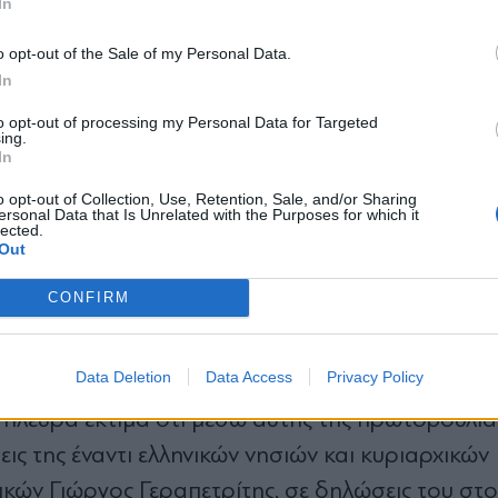
In
μοί αυτοί βρίσκονται «ευθέως αντίθετοι σε κάθε
*
o opt-out of the Sale of my Personal Data.
Αποδέχομαι τους
όρους χρήσης
In
και την πολιτική απορρήτου
λα τα ελληνικά νησιά έχουν «ούτε περισσότερα ο
to opt-out of processing my Personal Data for Targeted
ing.
Εγγραφή
ύμβαση του ΟΗΕ για το Δίκαιο της Θάλασσας. «Τ
In
ρος φιλίας και συνάντησης. Αλλά για να γίνει αυ
o opt-out of Collection, Use, Retention, Sale, and/or Sharing
ersonal Data that Is Unrelated with the Purposes for which it
lected.
X
Out
»
CONFIRM
επιβεβαίωσε ότι προωθεί νομοθετική ρύθμιση γι
Data Deletion
Data Access
Privacy Policy
ωνα με την Άγκυρα– θα καθορίζει αρμοδιότητες
 πλευρά εκτιμά ότι μέσω αυτής της πρωτοβουλία
εις της έναντι ελληνικών νησιών και κυριαρχικών
κών Γιώργος Γεραπετρίτης, σε δηλώσεις του στο