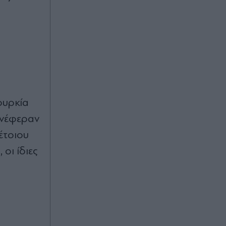
α
ουρκία
ανέφεραν
έτοιου
οι ίδιες