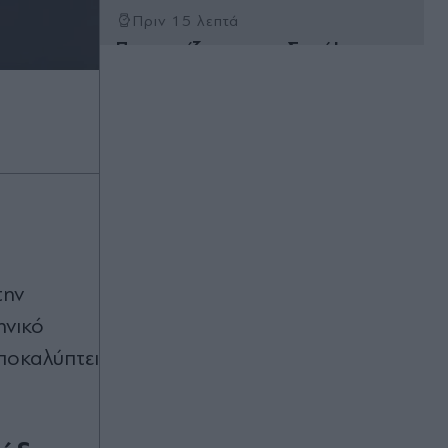
Πριν 15 λεπτά
Προσεγγίζοντας τα… Στενά!
Πριν 18 λεπτά
Τραγωδία στην Πάρο: Πνίγηκε
4χρονος σε πισίνα beach bar -
Προσήχθησαν οι γονείς και ο
ιδιοκτήτης του μαγαζιού
Πριν 27 λεπτά
CNN: Γιατί ο κορυφαίος στρατηγός
του Τραμπ πιέζει για διπλωματική
έξοδο από το Ιράν - Οι φόβοι για
την
κλιμάκωση και τα "όρια της
ηνικό
αεροπορικής ισχύος"
αποκαλύπτει
Πριν 29 λεπτά
Συναγερμός στη Βρετανία:
Εκατοντάδες τουρίστες με