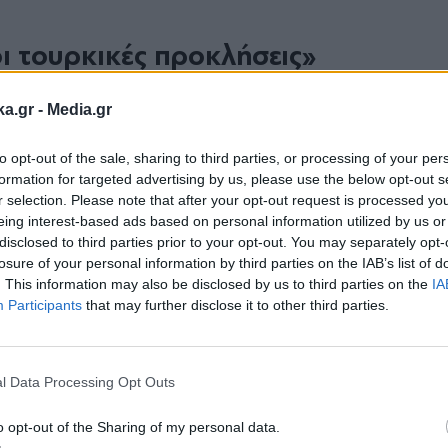
οι τουρκικές προκλήσεις»
υπουργός Εθνικής Άμυνας Νίκος Δένδιας άφησε 
ka.gr -
Media.gr
τι η Ελλάδα βρίσκεται αντιμέτωπη με αναθεωρητ
to opt-out of the sale, sharing to third parties, or processing of your per
αιρό με την επίκληση ανύπαρκτων δικαιωμάτων».
formation for targeted advertising by us, please use the below opt-out s
βε ότι το Αιγαίο μπορεί να αποτελέσει χώρο φιλί
r selection. Please note that after your opt-out request is processed y
eing interest-based ads based on personal information utilized by us or
ι σέβονται τους κανόνες του Διεθνούς Δικαίου 
disclosed to third parties prior to your opt-out. You may separately opt-
οδέκτη την Τουρκία.
losure of your personal information by third parties on the IAB’s list of
. This information may also be disclosed by us to third parties on the
IA
Participants
that may further disclose it to other third parties.
Εγγραφή στο
την εθνική άμυνα και ασφάλεια, ο Νίκος Δένδιας
newsletter
 είπε, παραβιάζουν ευθέως τους κανόνες της δι
l Data Processing Opt Outs
ς σχεδιασμούς που παραβιάζουν ευθέως τους καν
αι πολλές φορές ακόμα και της κοινής λογικής», 
o opt-out of the Sharing of my personal data.