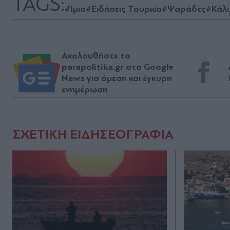
TAGS:
#Ίμια
#Ειδήσεις Τουρκία
#Ψαράδες
#Κάλ
Ακολουθήστε το
parapolitika.gr στο Google
News για άμεση και έγκυρη
ενημέρωση
ΣΧΕΤΙΚΗ ΕΙΔΗΣΕΟΓΡΑΦΙΑ