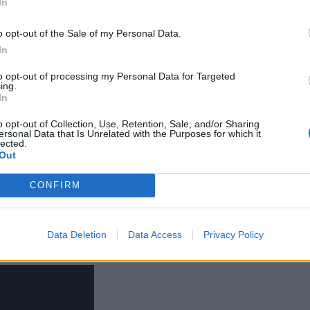
In
σε σε εκκενώσεις σχολείων ή δημοτικών κτιρίω
*
o opt-out of the Sale of my Personal Data.
Αποδέχομαι τους
όρους χρήσης
In
φορούσε συνολικά την περιοχή και όχι κάποιο μ
και την πολιτική απορρήτου
τι η παραμονή σε εσωτερικούς χώρους με κλιματι
to opt-out of processing my Personal Data for Targeted
ing.
Εγγραφή
πιλογή, μέχρι να υπάρξει σαφέστερη εικόνα για
In
o opt-out of Collection, Use, Retention, Sale, and/or Sharing
ersonal Data that Is Unrelated with the Purposes for which it
lected.
X
Out
α καθησυχάσεις σωστά τον κόσμο. Και αν υπάρξε
ν εμπειρία και τη γνώση για να το διαχειριστού
CONFIRM
Data Deletion
Data Access
Privacy Policy