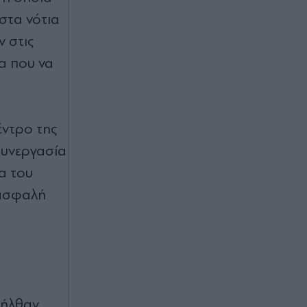
 στα νότια
 στις
α που να
έντρο της
 συνεργασία
α του
 ασφαλή
οήλθαν