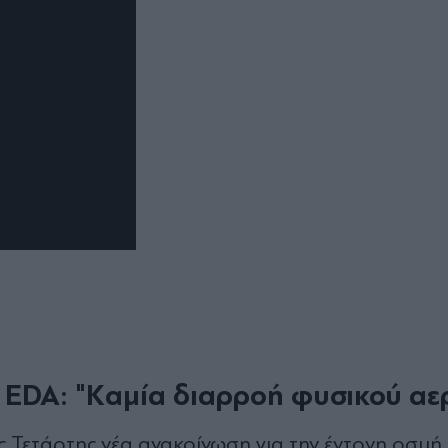
EDA: "Kαμία διαρροή φυσικού αε
ς Τετάρτης νέα ανακοίνωση για την έντονη οσμή,