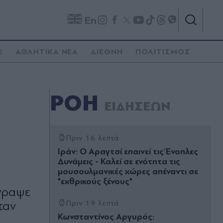
En
E
ΑΘΛΗΤΙΚΑ ΝΕΑ
ΔΙΕΘΝΗ
ΠΟΛΙΤΙΣΜΟΣ
ΡΟΗ
ΕΙΔΗΣΕΩΝ
Πριν 16 λεπτά
Ιράν: Ο Αραγτσί επαινεί τις Ένοπλες
Δυνάμεις - Καλεί σε ενότητα τις
μουσουλμανικές χώρες απέναντι σε
"εχθρικούς ξένους"
έγραψε
ταν
Πριν 19 λεπτά
Κωνσταντίνος Αργυρός: