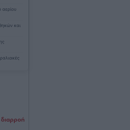
ένταση
ύ αερίου
Πριν 50 λεπτά
Σούπερ Μάρκετ: Έρχονται νέες
νθηκών και
μειώσεις μέχρι και 7% για
τουλάχιστον 1000 προϊόντα - Πότε
θα αποτυπωθούν στο ράφι
ης
Πριν 57 λεπτά
αραλιακές
Διαβάστε στην Απογευματινή:
Τουριστική ανάπτυξη με
ξεκάθαρους κανόνες - Το ειδικό
χωροταξικό και οι 5 κατηγορίες
περιοχών
πριν μία ώρα
"Ψηφίζουν" Ελλάδα οι Ευρωπαίοι: Οι
3 στους 10 θέλουν διακοπές στη
α διαρροή
χώρα μας