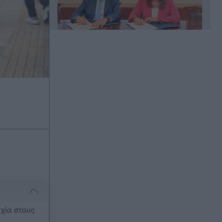
Πριν 31 λεπτά
Αθλητικές μεταδόσεις: Πού θα δείτε
το παιχνίδι του ΠΑΟΚ με την Μπραν
για το Champions League Γυναικών
και το φιλικό της ΑΕΚ
Πριν 35 λεπτά
Ανδρομάχη για τον γιο της λίγο πριν
γίνει δύο ετών: "Είσαι το φως στη
ζωή μου, σ’ ευχαριστώ που
υπάρχεις" (Εικόνες)
Πριν 40 λεπτά
Σκληραίνει η κόντρα Ισπανίας και
Ιταλίας: Η Θέουτα στο επίκεντρο
χία στους
της διαμάχης - Κλιμακώνεται η