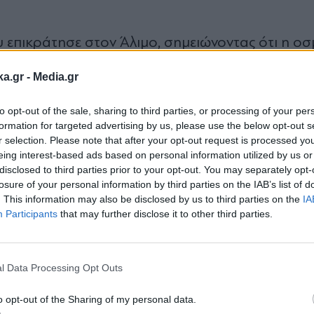
 επικράτησε στον Άλιμο, σημειώνοντας ότι η οσ
ία σε κατοίκους και επιχειρήσεις. «Ήταν πολύ έν
ka.gr -
Media.gr
 σημείο που προκάλεσε μεγάλη αναστάτωση στον
σαν προληπτικά σε εκκένωση κτιρίων, καθώς καν
to opt-out of the sale, sharing to third parties, or processing of your per
formation for targeted advertising by us, please use the below opt-out s
έφερε χαρακτηριστικά.
r selection. Please note that after your opt-out request is processed y
eing interest-based ads based on personal information utilized by us or
disclosed to third parties prior to your opt-out. You may separately opt-
ή: "Αποκλείονταν διάφορα σενάρια
losure of your personal information by third parties on the IAB’s list of
. This information may also be disclosed by us to third parties on the
IA
Participants
that may further disclose it to other third parties.
Εγγραφή στο
 επικοινωνία με την Πυροσβεστική, την Πολιτική
newsletter
σο να δοθεί σαφής εξήγηση για την αιτία του φ
l Data Processing Opt Outs
πιθανά σενάρια, όπως διαρροή από το φυσικό αέ
o opt-out of the Sharing of my personal data.
ων καιρικών συνθηκών και των νοτιάδων.