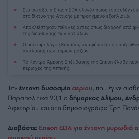
Στο μεταξύ, η Enaon EDA ολοκλήρωσε τους ελέγχους
στο δίκτυο της Αττικής με προηγμένο εξοπλισμό.
Αποκλείστηκαν πιθανές αιτίες όπως διαρροή από φ
της διεύθυνσης των νοτιάδων.
Ο μετεωρολόγος Κολυδάς αναφέρει ότι η οσμή πιθα
ανάλυσης των αέριων μαζών.
Το Κέντρο Άμεσης Επέμβασης της Enaon έλαβε περι
περιοχές της Αττικής.
έντονη δυσοσμία
αερίου
,
Την
που έγινε αισθη
δήμαρχος Αλίμου, Ανδ
Παραπολιτικά 90,1 ο
Αφετηρία» και στη δημοσιογράφο Έρη Πανά
Διαβάστε:
Enaon EDA για έντονη μυρωδιά σ
φυσικού αερίου