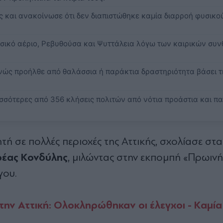
 και ανακοίνωσε ότι δεν διαπιστώθηκε καμία διαρροή φυσικο
υσικό αέριο, Ρεβυθούσα και Ψυττάλεια λόγω των καιρικών συ
νώς προήλθε από θαλάσσια ή παράκτια δραστηριότητα βάσει τ
σσότερες από 356 κλήσεις πολιτών από νότια προάστια και π
τή σε πολλές περιοχές της Αττικής, σχολίασε στα
ρέας Κονδύλης
, μιλώντας στην εκπομπή «Πρωινή
γου.
την Αττική: Ολοκληρώθηκαν οι έλεγχοι - Kαμί