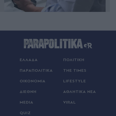
Πριν 10 λεπτά
Εθνική Αργεντινής: Στηρίζει την FIFA και τον
Τζιάνι Ινφαντίνο με ανακοίνωση της
Πριν 17 λεπτά
Στις 9 Σεπτεμβρίου η συνέντευξη τύπου του
Τσίπρα στη ΔΕΘ - Μια βδομάδα νωρίτερα η
ΕΛΛΑΔΑ
ΠΟΛΙΤΙΚΗ
παρουσίαση του οικονομικού προγράμματος της
ΕΛΑΣ
ΠΑΡΑΠΟΛΙΤΙΚΑ
THE TIMES
Πριν 22 λεπτά
ΟΙΚΟΝΟΜΙΑ
LIFESTYLE
Μεγάλα projects για τον τουρισμό στο Βόρειο
Αιγαίο: Νέες ξενοδοχειακές επενδύσεις σε Λήμνο,
ΔΙΕΘΝΗ
ΑΘΛΗΤΙΚΑ ΝΕΑ
Λέσβο και Σάμο, από πολυτελή resorts μέχρι
διεθνή brands φιλοξενίας
MEDIA
VIRAL
QUIZ
Πριν 26 λεπτά