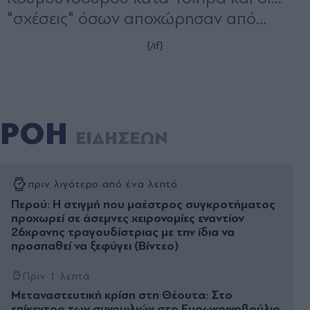
ΡΟΗ
ΕΙΔΗΣΕΩΝ
πριν λιγότερο από ένα λεπτό
Περού: Η στιγμή που μαέστρος συγκροτήματος
προχωρεί σε άσεμνες χειρονομίες εναντίον
26χρονης τραγουδίστριας με την ίδια να
προσπαθεί να ξεφύγει (Βίντεο)
Πριν 1 λεπτά
Μεταναστευτική κρίση στη Θέουτα: Στο
επίκεντρο των συνομιλιών στο Ευρωκοινοβούλιο