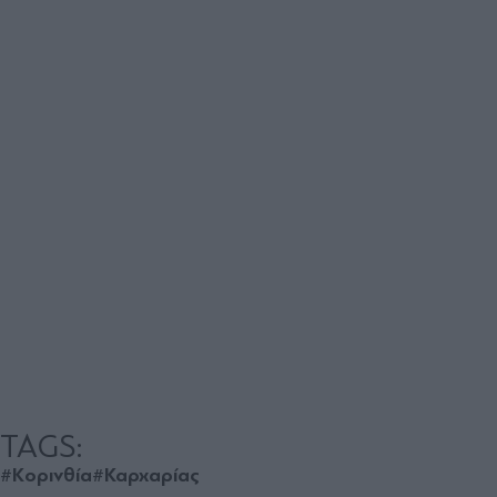
TAGS:
#Κορινθία
#Καρχαρίας