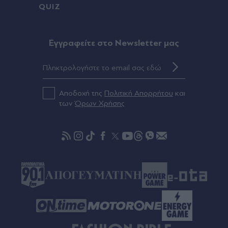
QUIZ
10 ξεχασμένα βιβλία fantasy που παραμένουν
εξαιρετικά ακόμα και σήμερα
Eγγραφείτε στο Newsletter μας
Πριν 43 λεπτά
Κόμμα Καρυστιανού: Νέα αποχώρηση με αιχμές -
Ο Νίκος Μπρουτζάκης καταγγέλλει "κλειστή
κάστα", φίμωση και αυθαιρεσία
Αποδοχή της
Πολιτική Απορρήτου
και
των
Όρων Χρήσης
Πριν 48 λεπτά
Ερωτική Εµιλι Ραταϊκόφσκι µε έµπνευση &
άρωµα Ελλάδας: Η διεθνούς φήμης καλλονή
αποχαιρέτησε τον Ιούλιο με εντυπωσιακές
εικόνες από τη χώρα μας (Εικόνες)