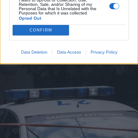
Εύοσμος Θεσσαλονίκης: Δίωξη για
Retention, Sale, and/or Sharing of my
Personal Data that Is Unrelated with the
ανθρωποκτονία από πρόθεση στον
Purposes for which it was collected.
Opted Out
38χρονο που κατηγορείται για τη
δολοφονία του 67χρονου πρώην
CONFIRM
πεθερού του
Data Deletion
Data Access
Privacy Policy