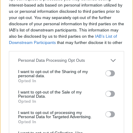
στην κατάθεσή του - "Τον βρήκα νεκρό
interest-based ads based on personal information utilized by
us or personal information disclosed to third parties prior to
εκεί που παίζαμε μπάλα" (Βίντεο)
your opt-out. You may separately opt-out of the further
disclosure of your personal information by third parties on the
IAB’s list of downstream participants. This information may
also be disclosed by us to third parties on the
IAB’s List of
Εγγραφή στο newsletter
Downstream Participants
that may further disclose it to other
third parties.
Personal Data Processing Opt Outs
I want to opt-out of the Sharing of my
personal data.
*
Opted In
Αποδέχομαι τους
όρους χρήσης
και την πολιτική απορρήτου
I want to opt-out of the Sale of my
Personal Data.
Opted In
Εγγραφή
I want to opt-out of processing my
Personal Data for Targeted Advertising.
ΕΛΛΑΔΑ
30.05.2026 12:20
Opted In
PARAPOLITIKA NEWSROOM
X
I want to opt-out of Collection, Use,