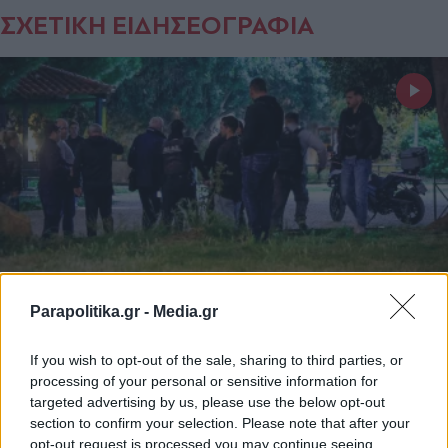
ΣΧΕΤΙΚΗ ΕΙΔΗΣΕΟΓΡΑΦΙΑ
Parapolitika.gr -
Media.gr
ΕΛΛΑΔΑ
03.06.2026 14:47
If you wish to opt-out of the sale, sharing to third parties, or
PARAPOLITIKA NEWSROOM
processing of your personal or sensitive information for
Δολοφονία στον Άγιο Δημήτριο:
targeted advertising by us, please use the below opt-out
section to confirm your selection. Please note that after your
Συγκλόνισε ο πατέρας του 27χρονου
opt-out request is processed you may continue seeing