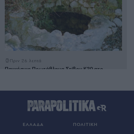
Πριν 26 λεπτά
Παγκόσμιο Πρωτάθλημα Στίβου Κ20 στο
Όρεγκον: Και πάλι πανελλήνιο ρεκόρ στα 100
μέτρα με εμπόδια από τη Δανάη Μπακογιάννη
(Βίντεο)
Πριν 32 λεπτά
ΑΕΚ - Athens Kallithea 4-0, φιλικοί αγώνες: Χατ
τρικ Γκατσίνοβιτς, πρώτη "γεύση" από Βιτάλις
και... φορτσάρει για το Super Cup (Βίντεο)
ΕΛΛΑΔΑ
ΠΟΛΙΤΙΚΗ
Πριν 35 λεπτά