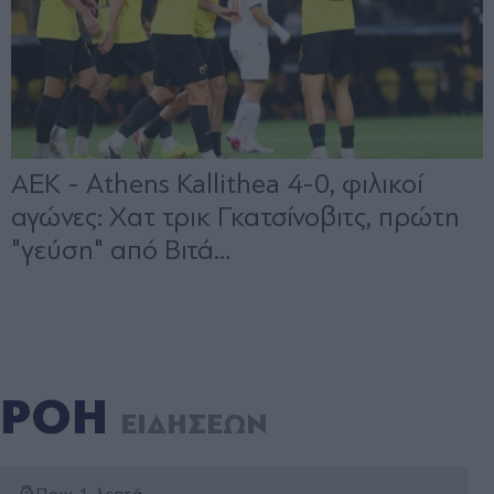
ΡΟΗ
ΕΙΔΗΣΕΩΝ
Πριν 1 λεπτά