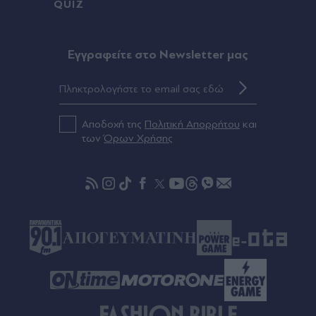
QUIZ
Πριν 36 λεπτά
Η ΕΡΤ παρουσιάζει τη Μαρία Κάλλας ως
Eγγραφείτε στο Newsletter μας
"Μήδεια" - Οι σπάνιες μαρτυρίες για τη βραδιά
που καθήλωσε την Επίδαυρο (Βίντεο & Εικόνες)
Πριν 49 λεπτά
Αποδοχή της
Πολιτική Απορρήτου
και
Νορβηγία: Μυστήριο με μαζικούς θανάτους
των
Όρων Χρήσης
ταράνδων στο Σβάλμπαρντ - Οι κτηνίατροι
ερευνούν τα αίτια