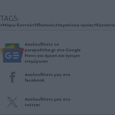
TAGS:
#Μάρω Κοντού
#Ηθοποιός
#περιπέτεια υγείας
#Κατάστα
Ακολουθήστε το
parapolitika.gr στο Google
News για άμεση και έγκυρη
ενημέρωση
Ακολουθήστε μας στο
facebook
Ακολουθήστε μας στο
twitter