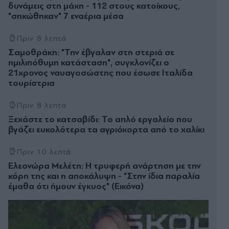
δυνάμεις στη μάχη - 112 στους κατοίκους,
"σηκώθηκαν" 7 εναέρια μέσα
Πριν 8 λεπτά
Σαμοθράκη: "Την έβγαλαν στη στεριά σε
ημιλιπόθυμη κατάσταση", συγκλονίζει ο
21χρονος ναυαγοσώστης που έσωσε Ιταλίδα
τουρίστρια
Πριν 8 λεπτά
Ξεχάστε το κατσαβίδι: Το απλό εργαλείο που
βγάζει ευκολότερα τα αγριόχορτα από το χαλίκι
Πριν 10 λεπτά
Ελεονώρα Μελέτη: Η τρυφερή ανάρτηση με την
κόρη της και η αποκάλυψη - "Στην ίδια παραλία
έμαθα ότι ήμουν έγκυος" (Εικόνα)