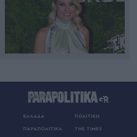
Πριν 12 λεπτά
Φωτιά στο Μονοπήγαδο Θεσσαλονίκης -
"Σηκώθηκαν" έξι εναέρια μέσα
Πριν 13 λεπτά
Ολυμπιακός: Η συμφωνία του Βαγγέλη Μαρινάκη
με τον Ζοφρέ Μονκαντά και ο επιτελικός ρόλος
του
ΕΛΛΑΔΑ
ΠΟΛΙΤΙΚΗ
Πριν 23 λεπτά
ΠΑΡΑΠΟΛΙΤΙΚΑ
THE TIMES
"Σπιλιάδες" Spoiler: Η Νίκη χάνει τη μνήμη της και