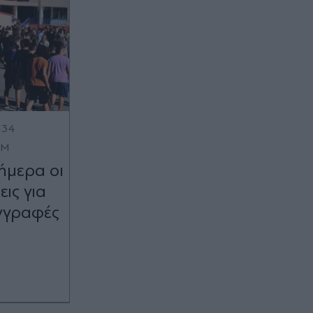
:34
OM
σήμερα οι
εις για
εγγραφές