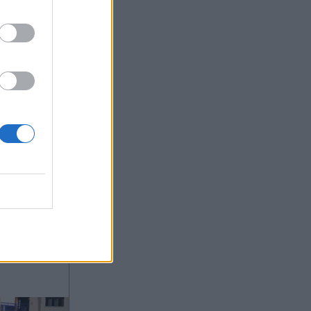
το
ας στο