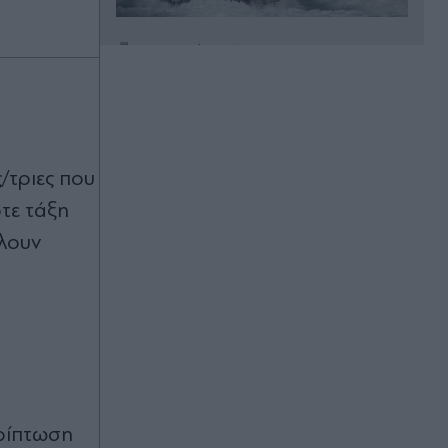
Πριν 30 λεπτά
Πέθανε το λευκό κουτάβι που
"υιοθετήθηκε" από αγέλη λύκων για
περίπου 40 ημέρες στην Κεντρική
Μακεδονία
/τριες που
Πριν 32 λεπτά
τε τάξη
ΣΚΑΪ: Διοικητικές ανατροπές
κορυφής με Δημητριάδη και Ζούλα
λλουν
στην έξοδο - Το σενάριο για την
επόμενη ημέρα
Πριν 32 λεπτά
"Στρατηγείο" στην Αθήνα για τους
δυσαρεστημένους της Καρυστιανού
- Στο επίκεντρο Αυγερινός και
Κοκοτσάκης
ερίπτωση
Πριν 36 λεπτά