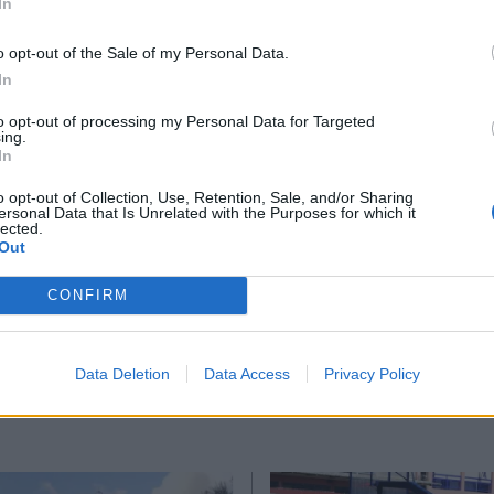
In
(ο οποίος αναγράφεται στον έλεγχο προόδου, σ
*
o opt-out of the Sale of my Personal Data.
Αποδέχομαι τους
όρους χρήσης
In
και την πολιτική απορρήτου
to opt-out of processing my Personal Data for Targeted
ing.
Εγγραφή
In
ειο
o opt-out of Collection, Use, Retention, Sale, and/or Sharing
ersonal Data that Is Unrelated with the Purposes for which it
lected.
X
Out
Ακολουθήστε μας στο
Ακολουθήστε μ
CONFIRM
facebook
twitter
Data Deletion
Data Access
Privacy Policy