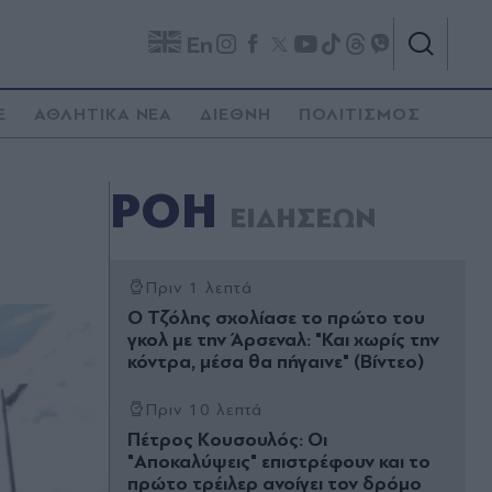
En
E
ΑΘΛΗΤΙΚΑ ΝΕΑ
ΔΙΕΘΝΗ
ΠΟΛΙΤΙΣΜΟΣ
ΡΟΗ
ΕΙΔΗΣΕΩΝ
Πριν 1 λεπτά
Ο Τζόλης σχολίασε το πρώτο του
γκολ με την Άρσεναλ: "Και χωρίς την
κόντρα, μέσα θα πήγαινε" (Βίντεο)
Πριν 10 λεπτά
Πέτρος Κουσουλός: Οι
"Αποκαλύψεις" επιστρέφουν και το
πρώτο τρέιλερ ανοίγει τον δρόμο