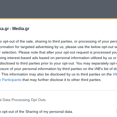
τριες και τους δίνει τη δυνατότητα να εγγραφού
ka.gr -
Media.gr
 το τελευταίο έτος φοίτησης
to opt-out of the sale, sharing to third parties, or processing of your per
Τάξη, Γ’ Τάξη ημερήσιων και εσπερινών ΓΕ.Λ. και 
formation for targeted advertising by us, please use the below opt-out s
r selection. Please note that after your opt-out request is processed y
eing interest-based ads based on personal information utilized by us or
τομέα της Β’ Τάξης ή στην ειδικότητα της Γ’ Τάξ
disclosed to third parties prior to your opt-out. You may separately opt-
losure of your personal information by third parties on the IAB’s list of
ξης εσπερινών ΕΠΑ.Λ.
. This information may also be disclosed by us to third parties on the
IA
Participants
that may further disclose it to other third parties.
Εγγραφή στο
newsletter
l Data Processing Opt Outs
o opt-out of the Sharing of my personal data.