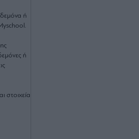
Φενερμπαχτσέ, μεταγραφές: Πολύ
κοντά στην σπουδαία προσθήκη
ηδεμόνα ή
του Ρομέλου Λουκάκου (Βίντεο)
Myschool.
Πριν 43 λεπτά
της
GSI: Με "γαλλικό κλειδί" ξεμπλοκάρει
το καλώδιο Ελλάδας-Κύπρου -
δεμόνες ή
Σταύρος Παπασταύρου στα "Π":
ις
"Όχι απλώς μια ενεργειακή υποδομή,
αλλά επένδυση στην ενεργειακή
ασφάλεια της Ευρώπης"
Πριν 44 λεπτά
ι στοιχεία
Το λάθος που κάνουν πολλοί όταν
παρκάρουν και μπορεί να κοστίσει
στο συνεργείο