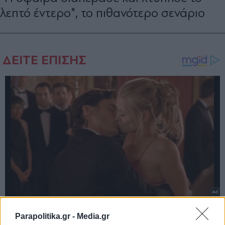
λεπτό έντερο", το πιθανότερο σενάριο
Parapolitika.gr -
Media.gr