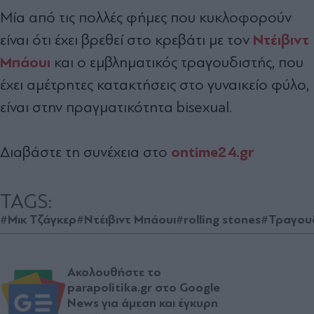
Μία από τις πολλές φήμες που κυκλοφορούν
Ντέιβιντ
είναι ότι έχει βρεθεί στο κρεβάτι με τον
Μπάουι
και ο εμβληματικός τραγουδιστής, που
έχει αμέτρητες κατακτήσεις στο γυναικείο φύλο,
είναι στην πραγματικότητα bisexual.
ontime24.gr
Διαβάστε τη συνέχεια στο
TAGS:
#Μικ Τζάγκερ
#Ντέιβιντ Μπάουι
#rolling stones
#Τραγου
Ακολουθήστε το
parapolitika.gr στο Google
News για άμεση και έγκυρη