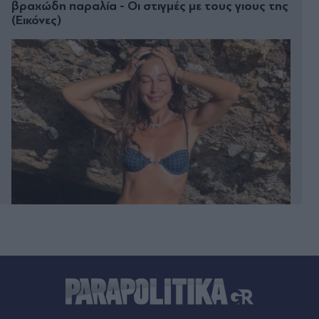
βραχώδη παραλία - Οι στιγμές με τους γιους της
(Εικόνες)
Πριν 25 λεπτά
20ο Μουσικό Φεστιβάλ Αίγινας: Όλες οι
εκδηλώσεις και οι κορυφαίες βραδιές της
απόλυτης μουσικής εμπειρίας του καλοκαιριού
Πριν 31 λεπτά