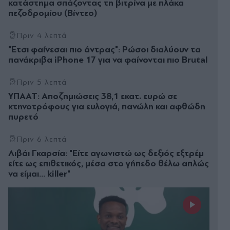
κατάστημα σπάζοντας τη βιτρίνα με πλάκα
πεζοδρομίου (Βίντεο)
Πριν 4 λεπτά
"Έτσι φαίνεσαι πιο άντρας": Ρώσοι διαλύουν τα
πανάκριβα iPhone 17 για να φαίνονται πιο Brutal
Πριν 5 λεπτά
ΥΠΑΑΤ: Αποζημιώσεις 38,1 εκατ. ευρώ σε
κτηνοτρόφους για ευλογιά, πανώλη και αφθώδη
πυρετό
Πριν 6 λεπτά
Λιβάι Γκαρσία: "Είτε αγωνιστώ ως δεξιός εξτρέμ
είτε ως επιθετικός, μέσα στο γήπεδο θέλω απλώς
να είμαι… killer"