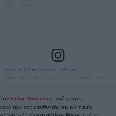
Δείτε αυτή τη δημοσίευση στο Instagram.
Η δημοσίευση κοινοποιήθηκε από το χρήστη Eurovision GR Updates (@escgrupdates)
Victor Vernicos
Τον
συνόδευσαν ο
καλλιτεχνικός διευθυντής της ελληνικής
Κωνσταντίνος Ρήγος
αποστολής,
, οι δύο