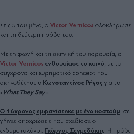
Victor Vernicos
Στις 5 του μήνα, ο
ολοκλήρωσε
και τη δεύτερη πρόβα του.
Με τη φωνή και τη σκηνική του παρουσία, ο
Victor Vernicos
ενθουσίασε το κοινό
, με το
σύγχρονο και ευρηματικό concept που
Κωνσταντίνος Ρήγος
σκηνοθέτησε ο
για το
What They Say
«
».
Ο 16χρονος εμφανίστηκε με ένα κοστούμ
ι σε
γήινες αποχρώσεις που σχεδίασε ο
Γιώργος Σεγρεδάκης
ενδυματολόγος
. Η πρόβα