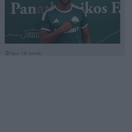
Πριν 18 λεπτά
Περιφέρεια Αττικής: Ουδέν κρυπτόν με το
Παρατηρητηρητήριο Έργων - Διαφάνεια και
λογοδοσία με ένα ολοκληρωμένο ψηφιακό
εργαλείο (Εικόνα)
Πριν 19 λεπτά
Έρχεται στην Ελλάδα η Ιατρική Σχολή του
δημόσιου Βρετανικού Πανεπιστημίου Keele:
Υποβλήθηκε ο φάκελος στην ΕΘΑΑΕ
Πριν 23 λεπτά