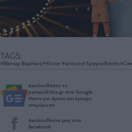
TAGS:
#Βίκτωρ Βερνίκος
#Victor Vernicos
#Τραγουδιστής
#Cel
Ακολουθήστε το
parapolitika.gr στο Google
News για άμεση και έγκυρη
ενημέρωση
Ακολουθήστε μας στο
facebook