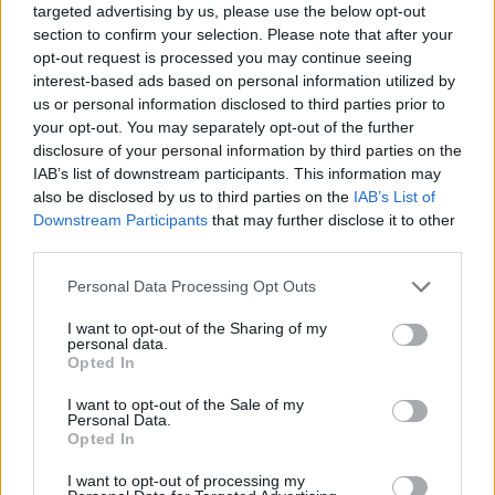
targeted advertising by us, please use the below opt-out
section to confirm your selection. Please note that after your
opt-out request is processed you may continue seeing
LIFESTYLE
18.05.2023 12:15
interest-based ads based on personal information utilized by
PARAPOLITIKA NEWSROOM
us or personal information disclosed to third parties prior to
your opt-out. You may separately opt-out of the further
Victor Vernicos: Θετικός στον κορoνοϊό ο
disclosure of your personal information by third parties on the
τραγουδιστής (Βίντεο)
IAB’s list of downstream participants. This information may
also be disclosed by us to third parties on the
IAB’s List of
Εγγραφή στο newsletter
Downstream Participants
that may further disclose it to other
third parties.
Personal Data Processing Opt Outs
I want to opt-out of the Sharing of my
personal data.
Opted In
*
Αποδέχομαι τους
όρους χρήσης
I want to opt-out of the Sale of my
και την πολιτική απορρήτου
Personal Data.
Opted In
Εγγραφή
I want to opt-out of processing my