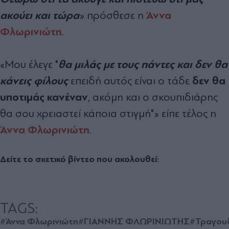
ακούει και τώρα
Άννα
» πρόσθεσε η
Φλωρινιώτη
.
θα μιλάς με τους πάντες και δεν θα
«Μου έλεγε "
κάνεις φίλους
δεν θα
επειδή αυτός είναι ο τάδε
υποτιμάς κανέναν
, ακόμη και ο σκουπιδιάρης
θα σου χρειαστεί κάποια στιγμή"» είπε τέλος η
Άννα Φλωρινιώτη
.
Δείτε το σχετικό βίντεο που ακολουθεί:
TAGS:
#Άννα Φλωρινιώτη
#ΓΙΑΝΝΗΣ ΦΛΩΡΙΝΙΩΤΗΣ
#Τραγουδ