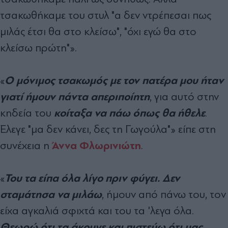
τσακωθήκαμε του στυλ "α δεν ντρέπεσαι πως
μιλάς έτσι θα στο κλείσω", "όχι εγώ θα στο
κλείσω πρώτη"».
Ο μόνιμος τσακωμός με τον πατέρα μου ήταν
«
γιατί ήμουν πάντα απεριποίητη
, για αυτό στην
κοίταξα να πάω όπως θα ήθελε
κηδεία του
.
Έλεγε "μα δεν κάνει, δες τη Γωγούλα"» είπε στη
Άννα Φλωρινιώτη
συνέχεια η
.
Του τα είπα όλα λίγο πριν φύγει. Δεν
«
σταμάτησα να μιλάω
, ήμουν από πάνω του, τον
είχα αγκαλιά σφιχτά και του τα 'λεγα όλα.
Θεωρώ ότι τα άκουγε και πιστεύω ότι μας