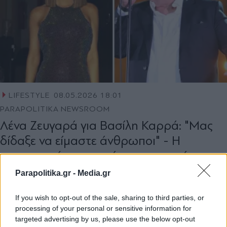
LIFESTYLE
08.05.2026 18:01
PARAPOLITIKA NEWSROOM
Λένα Ζευγαρά για Βασίλη Καρρά: "Μας
δίδαξε να είμαστε άνθρωποι" - Η
συγκινητική αναφορά της στον αείμνηστο
τραγουδιστή (Βίντεο)
Parapolitika.gr -
Media.gr
If you wish to opt-out of the sale, sharing to third parties, or
processing of your personal or sensitive information for
targeted advertising by us, please use the below opt-out