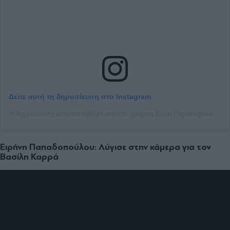
Δείτε αυτή τη δημοσίευση στο Instagram.
Η δημοσίευση κοινοποιήθηκε από το χρήστη Eirini Papadopoulou (@eirini_papadopoulou)
Ειρήνη Παπαδοπούλου: Λύγισε στην κάμερα για τον
Βασίλη Καρρά