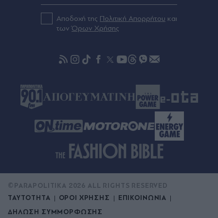
"Καμπανάκι" για την ασφάλεια στη θάλασσα:
Ανήλικοι σε jet ski και βαρκάκια στα χέρια
Αποδοχή της
Πολιτική Απορρήτου
και
άπειρων οδηγών - Τα περιστατικά που
των
Όρων Χρήσης
προκαλούν ανησυχία και τα κενά στους ελέγχους
Πριν 28 λεπτά
Ρόδρι: Ο ατζέντης του επιβεβαίωσε την
συμφωνία με την Μπαρτσελόνα!
©PARAPOLITIKA 2026 ALL RIGHTS RESERVED
ΤΑΥΤΟΤΗΤΑ
ΟΡΟΙ ΧΡΗΣΗΣ
ΕΠΙΚΟΙΝΩΝΙΑ
ΔΗΛΩΣΗ ΣΥΜΜΟΡΦΩΣΗΣ