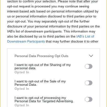
section to confirm your selection. Please note that after your
opt-out request is processed you may continue seeing
interest-based ads based on personal information utilized by
us or personal information disclosed to third parties prior to
your opt-out. You may separately opt-out of the further
disclosure of your personal information by third parties on the
IAB’s list of downstream participants. This information may
also be disclosed by us to third parties on the
IAB’s List of
Εγγραφή στο newsletter
Downstream Participants
that may further disclose it to other
third parties.
Personal Data Processing Opt Outs
LIFESTYLE
07.05.2026 21:00
PARAPOLITIKA NEWSROOM
I want to opt-out of the Sharing of my
personal data.
Οδυσσέας Ιωάννου για Βασίλη Καρρά: Η
*
Opted In
Αποδέχομαι τους
όρους χρήσης
αλήθεια για τη σχέση τους και το
και την πολιτική απορρήτου
I want to opt-out of the Sale of my
Personal Data.
"διαφορετικό κώδικα" (Βίντεο)
Opted In
Εγγραφή
I want to opt-out of processing my
Personal Data for Targeted Advertising.
Opted In