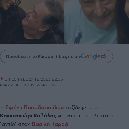
Προσθέστε το Parapolitika.gr στην
LIFESTYLE
27.12.2023 22:33
PARAPOLITIKA NEWSROOM
Η
Ειρήνη Παπαδοπούλου
ταξίδεψε στο
Κοκκινοχώρι Καβάλας
για να πει το τελευταίο
"αντίο" στον
Βασίλη Καρρά
.