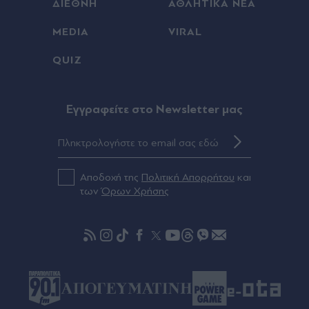
ΔΙΕΘΝΗ
ΑΘΛΗΤΙΚΑ ΝΕΑ
Πριν 29 λεπτά
MEDIA
VIRAL
Αναβρασμός στα ΜΜΕ της Κεντροαριστεράς: Οι
QUIZ
ζυμώσεις σε "Αυγή" και "Στο Κόκκινο", η γραμμή
απέναντι στον Τσίπρα και οι αλλαγές στο Kontra
Eγγραφείτε στο Newsletter μας
Πριν 30 λεπτά
Πνιγμός 4χρονου στην Πάρο: "Τα πάντα είναι
νόμιμα, καθημερινά μαλώναμε με τις μανάδες και
τους πατεράδες", λέει ο ιδιοκτήτης του beach
bar (Βίντεο)
Αποδοχή της
Πολιτική Απορρήτου
και
των
Όρων Χρήσης
Πριν 31 λεπτά
Μήλος: Ώρα εξηγήσεων για τον πιλότο που
"πάρκαρε" το ελικόπτερο στο Σαρακήνικο - "Ο
αρχικός προορισμός ήταν οι Αλυκές" (Βίντεο)