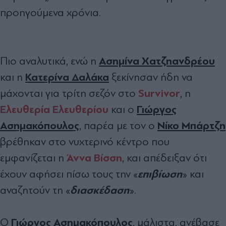
προηγούμενα χρόνια.
Ασημίνα Χατζηανδρέου
Πιο αναλυτικά, ενώ η
Κατερίνα Δαλάκα
και η
ξεκίνησαν ήδη να
Survivor
μάχονται για τρίτη σεζόν στο
, η
Ελευθερία Ελευθερίου
Γιώργος
και ο
Ασημακόπουλος
Νίκο Μπάρτζη
, παρέα με τον ο
βρέθηκαν στο νυχτερινό κέντρο που
Άννα Βίσση
εμφανίζεται η
, και απέδειξαν ότι
επιβίωση
έχουν αφήσει πίσω τους την «
» και
διασκέδαση
αναζητούν τη «
».
Γιώργος Ασημακόπουλος
Ο
, μάλιστα, ανέβασε