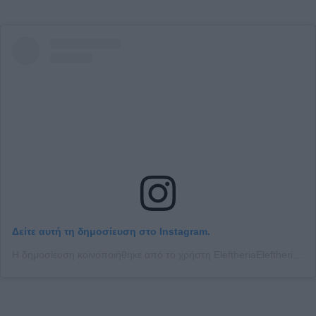
Δείτε αυτή τη δημοσίευση στο Instagram.
Η δημοσίευση κοινοποιήθηκε από το χρήστη EleftheriaEleftheriou Elle (@eleftheria_elle)