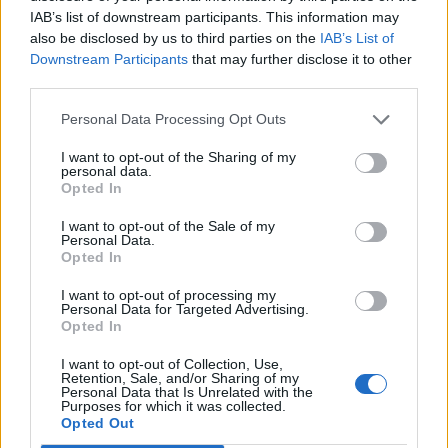
IAB’s list of downstream participants. This information may
also be disclosed by us to third parties on the
IAB’s List of
Εγγραφή στο newsletter
Downstream Participants
that may further disclose it to other
TAGS:
third parties.
#Survivor
#Survivor 2024
#Reunion
#ΕΛΕΥΘΕΡΙΟΥ ΕΛΕΥ
Personal Data Processing Opt Outs
I want to opt-out of the Sharing of my
personal data.
Ακολουθήστε το
*
Opted In
Αποδέχομαι τους
όρους χρήσης
parapolitika.gr στο Google
και την πολιτική απορρήτου
I want to opt-out of the Sale of my
News για άμεση και έγκυρη
Personal Data.
ενημέρωση
Opted In
Εγγραφή
I want to opt-out of processing my
Ακολουθήστε μας στο
Personal Data for Targeted Advertising.
facebook
Opted In
X
I want to opt-out of Collection, Use,
Retention, Sale, and/or Sharing of my
Personal Data that Is Unrelated with the
Ακολουθήστε μας στο
Purposes for which it was collected.
twitter
Opted Out