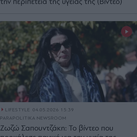
την περιπέτεια της υγείας της (Βίντεο)
LIFESTYLE
04.05.2026 15:39
PARAPOLITIKA NEWSROOM
Ζωζώ Σαπουντζάκη: Το βίντεο που