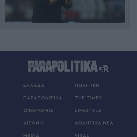
00:22
Κυριάκος Μητσοτάκης: Χαλαρή έξοδος με τη
Μαρέβα στα Χανιά (Εικόνες)
00:18
Γαλλία: Απάντησε η πρόεδρος των Οικολόγων
στον Έλον Μασκ, που την κατηγόρησε για εθνική
προδοσία - "Θέλει να ωθήσει όλη την Ευρώπη σε
ΕΛΛΑΔΑ
ΠΟΛΙΤΙΚΗ
πλήρη υποταγή στις ΗΠΑ
ΠΑΡΑΠΟΛΙΤΙΚΑ
THE TIMES
00:18
ΟΙΚΟΝΟΜΙΑ
LIFESTYLE
Europa League: Η ΤΣΣΚΑ Σόφιας επιβλήθηκε 3-
0 της Μακάμπι Τελ Αβίβ και ετοιμάζεται για ΟΦΗ,
ΔΙΕΘΝΗ
ΑΘΛΗΤΙΚΑ ΝΕΑ
γκολ ο Παυλίδης στην εξάρα της Μπενφίκα
MEDIA
VIRAL