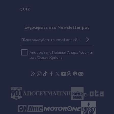
00:08
QUIZ
Τραμπ: Σχέδιο για κατάργηση της υπηκοότητας
σε παιδιά αλλοδαπών που γεννιούνται στις ΗΠΑ
Eγγραφείτε στο Newsletter μας
00:08
Ανδρομάχη: Ποζάρει μέσα στη θάλασσα με
πολύχρωμο μπικίνι ασορτί μπολερό - "Μπανάκι"
(Εικάνα)
Αποδοχή της
Πολιτική Απορρήτου
και
των
Όρων Χρήσης
00:01
"Σεισμός" στην Τραπεζούντα για Σαλάχ: Πάνω
από 30.000 οπαδοί αποθέωσαν τον Αιγύπτιο
στην παρουσίασή του! (Εικόνες & βίντεο)