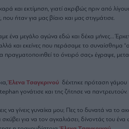
αρά και εκτίμηση, γιατί ακριβώς πριν από λίγου
ου ήταν για μας βίαιο και μας στιγμάτισε.
με ένα μεγάλο αγώνα εδώ και δέκα μήνες… Έρχε
 αλλά και εκείνες που περάσαμε το συναίσθημα 
να πραγματοποιηθεί το όνειρό σας» έγραψε, μετα
Έλενα Τσαγκρινού
ια,
δέχτηκε πρόταση γάμου 
tephan γονάτισε και της ζήτησε να παντρευτούν.
ις να γίνεις γυναίκα μου; Πες το δυνατά να το α
 σκύβει για να τον αγκαλιάσει, δίνοντάς του ένα φ
Έλενα Τσαγκρινού
ντησε η τραγουδίστρια,