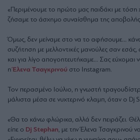
«Περιμένουμε το πρώτο μας παιδάκι με τόση χ
ζήσαμε το άσχημο συναίσθημα της αποβολής, π
Όμως, δεν μείναμε στο να το αφήσουμε… κάνα
συζήτηση με μελλοντικές μανούλες σαν εσάς,
και για λίγο απογοητευτήκαμε… Σας εύχομαι 
Έλενα Τσαγκρινού
η
στο Instagram.
Τον περασμένο Ιούλιο, η γνωστή τραγουδίστρ
μάλιστα μέσα σε νυχτερινό κλαμπ, όταν ο Dj S
«Θα το κάνω φλώρικα, αλλά δεν πειράζει. Θέλε
Dj Stephan
είπε ο
, με την Έλενα Τσαγκρινού να
«Εννοείται, θέλω να γίνω η γυναίκα σου» απά