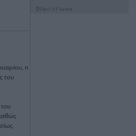
Πριν 27 λεπτά
Εορτολόγιο: Ποιοι γιορτάζουν την
Παρασκευή 7 Αυγούστου
Πριν 32 λεπτά
Διαβάστε στην Απογευματινή:
Συναγερμός για τους θανάτους από
τον ιό του Δυτικού Νείλου - Έξαρση
στην Αττική, ποιες περιοχές είναι στο
υαρίου, η
"κόκκινο"
ς του
Πριν 45 λεπτά
25 εκατ. ευρώ για άμεσα
αντιπλημμυρικά έργα: Πριν από τις
πρώτες έντονες βροχοπτώσεις θα
 του
είναι έτοιμα στη Δυτική Αττική - Όσα
ανακοίνωσε ο Σταύρος
 καθώς
Παπασταύρου
σίως.
Πριν 47 λεπτά