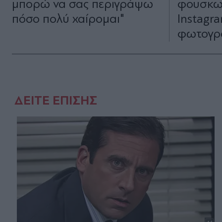
μπορώ να σας περιγράψω
φουσκωμ
πόσο πολύ χαίρομαι"
Instagra
φωτογρ