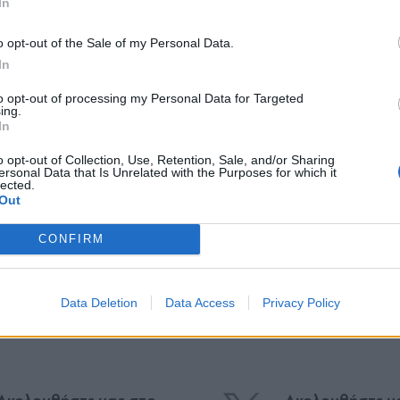
In
*
o opt-out of the Sale of my Personal Data.
Αποδέχομαι τους
όρους χρήσης
In
και την πολιτική απορρήτου
to opt-out of processing my Personal Data for Targeted
Η δημοσίευση κοινοποιήθηκε από το χρήστη E L E N A T S A G R I N O U (@elenatsagkrinou_official)
ing.
Εγγραφή
In
o opt-out of Collection, Use, Retention, Sale, and/or Sharing
ersonal Data that Is Unrelated with the Purposes for which it
lected.
X
Out
τέρα 26/2
CONFIRM
κυος
#Εγκυμοσύνη
#DJ Stephan
Data Deletion
Data Access
Privacy Policy