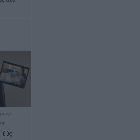
ας στο
09:54
OM
 "Ως