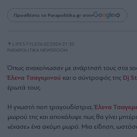
Προσθέστε το Parapolitika.gr στην
LIFESTYLE
26.02.2024 21:30
PARAPOLITIKA NEWSROOM
Όπως ανακοίνωσαν με ανάρτησή τους στα so
Έλενα Τσαγκρινού
Dj S
και ο σύντροφός της
έρωτά τους.
Έλενα Τσαγκρ
Η γνωστή ποπ τραγουδίστρια,
μωρού της και αποκάλυψε πως θα γίνει μητέρ
«έχασε» ένα ακόμη μωρό. Μια είδηση, ωστόσο,