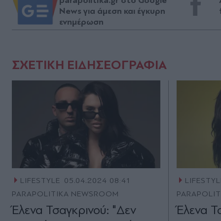
parapolitika.gr στο Google
News για άμεση και έγκυρη
ενημέρωση
ΣΧΕΤΙΚΗ ΕΙΔΗΣΕΟΓΡΑΦΙΑ
LIFESTYLE
05.04.2024 08:41
LIFESTYL
PARAPOLITIKA NEWSROOM
PARAPOLI
Έλενα Τσαγκρινού: "Δεν
Έλενα Τ