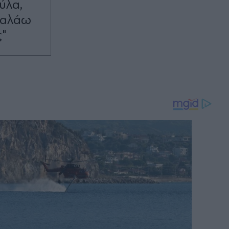
ύλα,
υβαλάω
ς"