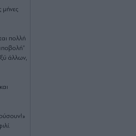
Μήνυμα σύγκρουσης με το "βαθύ
ς μήνες
κράτος" έστειλε ο Μητσοτάκης κατά
την παρουσίαση της νέας
πλατφόρμας myAGRO της ΑΑΔΕ για
τις αγροτικές επιδοτήσεις
ται πολλή
“αποβολή”
πριν μία ώρα
ξύ άλλων,
"Χτίζεται" το ενεργειακό πακέτο της
ΔΕΘ - Έργα 1,1 δισ. ευρώ έως το
2028
πριν μία ώρα
και
Κυψέλη: Πώς "έδεσε" η ΕΛ.ΑΣ. τον
26χρονο Αφγανό για τη δολοφονία
της Ελίζαμπεθ Ρος - Το WhatsApp,
τα σήματα των κεραιών και οι
κούσουν!»
λογαριασμοί Google έπαιξαν
καθοριστικό ρόλο
ιλί.