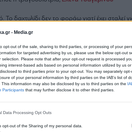
. Το δαχτυλίδι δεν το φοράω γιατί έχει σταλεί γ
 έφυγε ένα στρας. Η πρόταση γάμου έγινε σε ένα 
ka.gr -
Media.gr
ή, αλλά την κάναμε σαν να ήμαστε μια παρέα» ε
να Τσαγκρινού
. Το ζευγάρι μετρά πλέον αντίστρ
to opt-out of the sale, sharing to third parties, or processing of your per
formation for targeted advertising by us, please use the below opt-out s
r selection. Please note that after your opt-out request is processed y
eing interest-based ads based on personal information utilized by us or
disclosed to third parties prior to your opt-out. You may separately opt-
losure of your personal information by third parties on the IAB’s list of
. This information may also be disclosed by us to third parties on the
IA
Participants
that may further disclose it to other third parties.
Εγγραφή στο
newsletter
l Data Processing Opt Outs
o opt-out of the Sharing of my personal data.