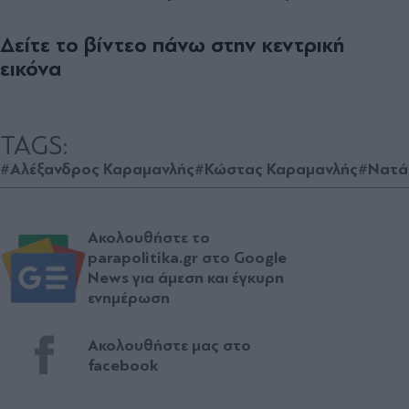
Δείτε το βίντεο πάνω στην κεντρική
εικόνα
TAGS:
#Αλέξανδρος Καραμανλής
#Κώστας Καραμανλής
#Νατά
Ακολουθήστε το
parapolitika.gr στο Google
News για άμεση και έγκυρη
ενημέρωση
Ακολουθήστε μας στο
facebook