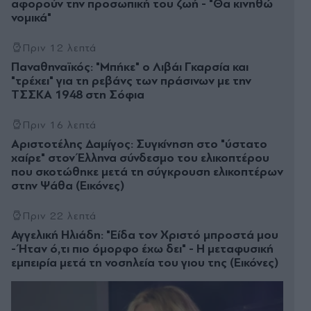
αφορούν την προσωπική του ζωή - "Θα κινηθώ
νομικά"
Πριν 12 λεπτά
Παναθηναϊκός: "Μπήκε" ο Λιβάι Γκαρσία και
"τρέχει" για τη ρεβάνς των πράσινων με την
ΤΣΣΚΑ 1948 στη Σόφια
Πριν 16 λεπτά
Αριστοτέλης Δαμίγος: Συγκίνηση στο "ύστατο
χαίρε" στον Έλληνα σύνδεσμο του ελικοπτέρου
που σκοτώθηκε μετά τη σύγκρουση ελικοπτέρων
στην Ψάθα (Εικόνες)
Πριν 22 λεπτά
Αγγελική Ηλιάδη: "Είδα τον Χριστό μπροστά μου
- Ήταν ό,τι πιο όμορφο έχω δει" - Η μεταφυσική
εμπειρία μετά τη νοσηλεία του γιου της (Εικόνες)