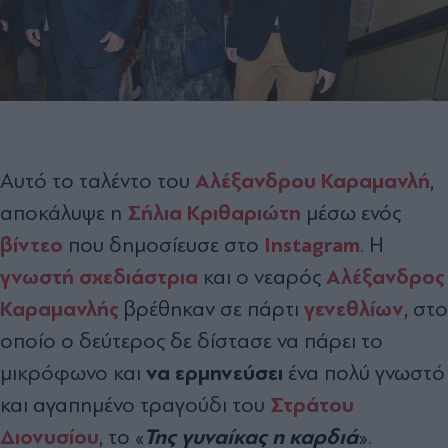
Αλέξανδρου Καραμανλή
Αυτό το ταλέντο του
,
Σήλια Κριθαριώτη
αποκάλυψε η
μέσω ενός
βίντεο
Instagram
που δημοσίευσε στο
. Η
γνωστή σχεδιάστρια
Αλέξανδρος
και ο νεαρός
Καραμανλής
γενεθλίων
βρέθηκαν σε πάρτι
, στο
οποίο ο δεύτερος δε δίστασε να πάρει το
να ερμηνεύσει
μικρόφωνο και
ένα πολύ γνωστό
Στράτου
και αγαπημένο τραγούδι του
Διονυσίου
Της γυναίκας η καρδιά
, το «
».