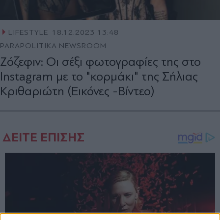
LIFESTYLE
18.12.2023 13:48
PARAPOLITIKA NEWSROOM
Ζόζεφιν: Οι σέξι φωτογραφίες της στο
Instagram με το "κορμάκι" της Σήλιας
Κριθαριώτη (Εικόνες -Βίντεο)