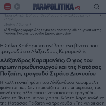
Παραπολιτικά | Ειδήσεις - Οι ειδήσεις από την Ελλάδα και τον
κόσμο
Lifestyle
Stories
Αλέξανδρος Καραμανλής: Ο γιος του πρωην πρωθυπουργού και της
Νατάσας Παζαϊτη, τραγουδά Στράτο Διονυσίου
Η Σήλια Κριθαριώτη ανέβασε ένα βίντεο που
τραγουδάει ο Αλέξανδρος Καραμανλής
Αλέξανδρος Καραμανλής: Ο γιος του
πρωην πρωθυπουργού και της Νατάσας
Παζαϊτη, τραγουδά Στράτο Διονυσίου
Η καλλιτεχνική φύση του Αλέξανδρου Καραμανλή
φαίνεται πως δεν περιορίζεται στις υποκριτικές του
ικανότητες αλλά επεκτείνεται και στο τραγούδι -
Δείτε το βίντεο με τον γιο του Κώστα Καραμανλή και
της Νατάσας Παζαϊτη να τραγουδά «Της γυναίκας η