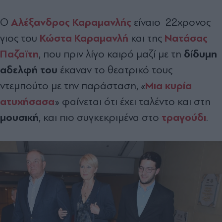
Αλέξανδρος Καραμανλής
Ο
είναιο 22χρονος
Κώστα Καραμανλή
Νατάσας
γιος του
και της
Παζαϊτη
δίδυμη
, που πριν λίγο καιρό μαζί με τη
αδελφή του
έκαναν το θεατρικό τους
Μια κυρία
ντεμπούτο με την παράσταση, «
ατυχήσασα
» φαίνεται ότι έχει ταλέντο και στη
μουσική
τραγούδι
, και πιο συγκεκριμένα στο
.