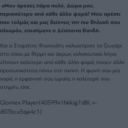
«Μου άρεσες πάρα πολύ, Δώρα μου,
περισσότερο από κάθε άλλο φορά! Μου αρέσει
που τολμάς και μας δείχνεις την πιο θηλυκή σου
πλευρά», επεσήμανε η Δέσποινα Βανδή.
Και ο Σταμάτης Φασουλής καλωσόρισε το ζευγάρι
στο σόου με θέρμη και άκρως κολακευτικά λόγια.
«Ήσουν καλύτερη από κάθε άλλη φορά, ήσουν άλλη
προσωπικότητα πάνω στη σκηνή. Η φωνή σου μια
χαρά, η εμφάνισή σου ωραία, η καλύτερή σου
στιγμή», είπε.
Glomex Player(40599x1hkkig7d8l, v-
d07bcu5qa4c1)