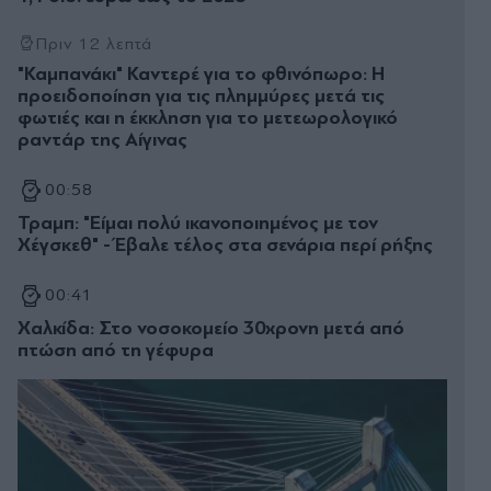
Πριν 12 λεπτά
"Καμπανάκι" Καντερέ για το φθινόπωρο: Η
προειδοποίηση για τις πλημμύρες μετά τις
φωτιές και η έκκληση για το μετεωρολογικό
ραντάρ της Αίγινας
00:58
Τραμπ: "Είμαι πολύ ικανοποιημένος με τον
Χέγσκεθ" - Έβαλε τέλος στα σενάρια περί ρήξης
00:41
Χαλκίδα: Στο νοσοκομείο 30χρονη μετά από
πτώση από τη γέφυρα