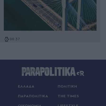
00:37
Ο αδελφός της Αντζελίνα Τζολί αποκάλυψε ότι
είναι γκέι: "Κουράστηκα να κρύβομαι" - Η
επιστολή και το μήνυμα προς την οικογένειά του
(Εικόνες)
00:36
Αλέσιο Λίσι: "Μας άξιζε κάτι καλύτερο - Πιστεύω
στην πρόκριση, αλλά πρέπει να διορθώσουμε τα
ΕΛΛΑΔΑ
ΠΟΛΙΤΙΚΗ
πρώτα λεπτά"
ΠΑΡΑΠΟΛΙΤΙΚΑ
THE TIMES
00:22
Κυριάκος Μητσοτάκης: Χαλαρή έξοδος με τη
ΟΙΚΟΝΟΜΙΑ
LIFESTYLE