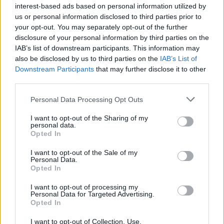
interest-based ads based on personal information utilized by
Κατερίνα Καινούργιου: "Με ενοχλεί όταν
us or personal information disclosed to third parties prior to
με σχολιάζουν εμμονικά και πολλές
your opt-out. You may separately opt-out of the further
disclosure of your personal information by third parties on the
φορές"
IAB’s list of downstream participants. This information may
also be disclosed by us to third parties on the
IAB’s List of
Εγγραφή στο newsletter
Downstream Participants
that may further disclose it to other
third parties.
Personal Data Processing Opt Outs
I want to opt-out of the Sharing of my
personal data.
*
Opted In
Αποδέχομαι τους
όρους χρήσης
και την πολιτική απορρήτου
I want to opt-out of the Sale of my
Personal Data.
Opted In
Εγγραφή
I want to opt-out of processing my
Personal Data for Targeted Advertising.
Opted In
X
LIFESTYLE
09.02.2024 10:58
I want to opt-out of Collection, Use,