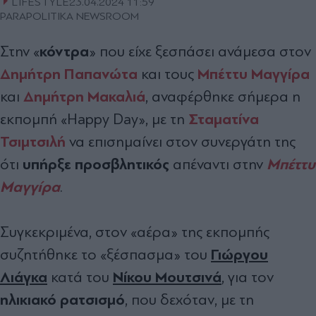
LIFESTYLE
23.04.2024 11:59
PARAPOLITIKA NEWSROOM
κόντρα
Στην «
» που είχε ξεσπάσει ανάμεσα στον
Δημήτρη Παπανώτα
Μπέττυ Μαγγίρα
και τους
Δημήτρη Μακαλιά
και
, αναφέρθηκε σήμερα η
Σταματίνα
εκπομπή «Happy Day», με τη
Τσιμτσιλή
να επισημαίνει στον συνεργάτη της
υπήρξε προσβλητικός
Μπέττυ
ότι
απέναντι στην
Μαγγίρα
.
Συγκεκριμένα, στον «αέρα» της εκπομπής
Γιώργου
συζητήθηκε το «ξέσπασμα» του
Λιάγκα
Νίκου Μουτσινά
κατά του
, για τον
ηλικιακό ρατσισμό
, που δεχόταν, με τη