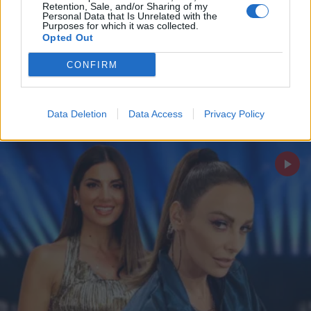
Retention, Sale, and/or Sharing of my
PARAPOLITIKA NEWSROOM
Personal Data that Is Unrelated with the
Purposes for which it was collected.
Δημήτρης Μακαλιάς για Κατερίνα
Opted Out
Καινούργιου: "Για να ασχολούμαστε μαζί
CONFIRM
της, σημαίνει ότι τη βλέπουμε, να είναι
χαρούμενη"
Data Deletion
Data Access
Privacy Policy