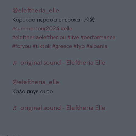
@eleftheria_elle
Κορυταα περασα υπεροχα! 🎶🎤
#summertour2024
#elle
#eleftheriaeleftheriou
#live
#performance
#foryou
#tiktok
#greece
#fyp
#albania
♬ original sound - Eleftheria Elle
@eleftheria_elle
Καλα πηγε αυτο
♬ original sound - Eleftheria Elle