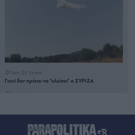
Πριν 22 λεπτά
Γιατί δεν πρέπει να "κλείσει" ο ΣΥΡΙΖΑ
Πριν 25 λεπτά
Νότιγχαμ Φόρεστ, μεταγραφές: Ενισχύει τα
μετόπισθεν με τον Ιβοριανό στόπερ, Ουσμάν
Ντιομαντέ
Πριν 28 λεπτά