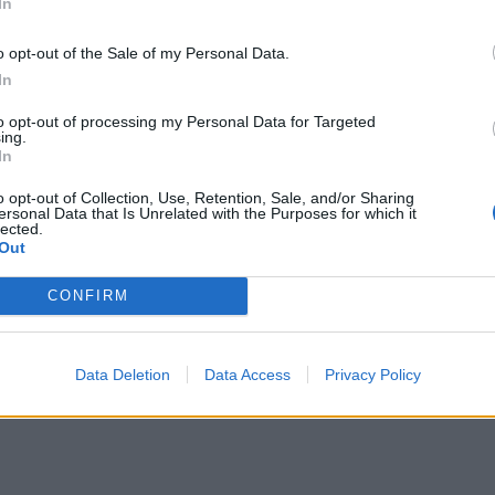
In
ρήστη Poseidon Giannopoulos (@poseidonas.giannopoulos)
*
o opt-out of the Sale of my Personal Data.
Αποδέχομαι τους
όρους χρήσης
In
και την πολιτική απορρήτου
to opt-out of processing my Personal Data for Targeted
ing.
Εγγραφή
ραδιοφωνικός
ς Παρασκευής 13ης Δεκεμβρίου ο
In
Ιωάννα Τούνη
ίο η
«επιτίθεται» στα πάνελ είναι ε
o opt-out of Collection, Use, Retention, Sale, and/or Sharing
ersonal Data that Is Unrelated with the Purposes for which it
φερε να κάνει πράγματα στον συγκεκριμένο χώρ
lected.
X
Out
Πόπης Διαμαντάκου
χθηκε υπέρ της
εξηγώντας 
Maestro
Χριστόφορου Παπακαλιάτη
«
» του
και 
CONFIRM
λλά ως ηθοποιό.
Data Deletion
Data Access
Privacy Policy