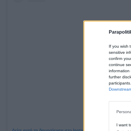
Parapoliti
If you wish 
sensitive in
confirm you
continue se
information 
further disc
participants
Downstream 
Persona
I want t
Δείτε αυτή τη δημοσίευση στο Instagram.