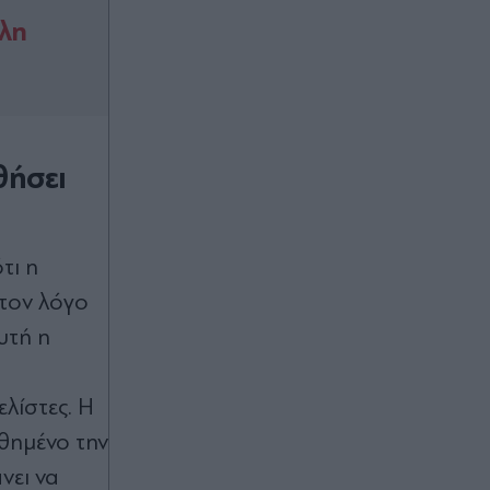
όλη
θήσει
τι η
 τον λόγο
υτή η
λίστες. Η
θημένο την
νει να