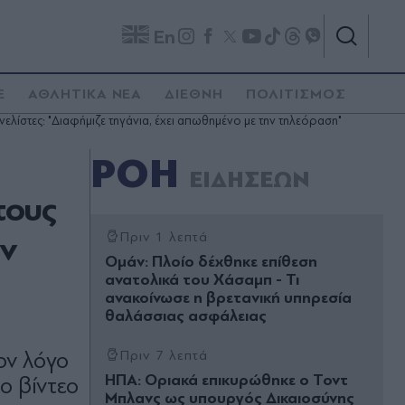
En
E
ΑΘΛΗΤΙΚΑ ΝΕΑ
ΔΙΕΘΝΗ
ΠΟΛΙΤΙΣΜΟΣ
λίστες: "Διαφήμιζε τηγάνια, έχει απωθημένο με την τηλεόραση"
ΡΟΗ
ΕΙΔΗΣΕΩΝ
τους
ην
Πριν 1 λεπτά
Ομάν: Πλοίο δέχθηκε επίθεση
ανατολικά του Χάσαμπ - Τι
ανακοίνωσε η βρετανική υπηρεσία
θαλάσσιας ασφάλειας
ον λόγο
Πριν 7 λεπτά
ΗΠΑ: Οριακά επικυρώθηκε ο Τοντ
ο βίντεο
Μπλανς ως υπουργός Δικαιοσύνης