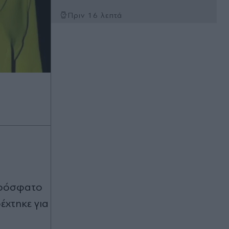
Πριν 16 λεπτά
Bloomberg: Η Τουρκία περιορίζει τη
διέλευση πλοίων προς τη Μαύρη
Θάλασσα μέσω Δαρδανελίων
Πριν 25 λεπτά
Ιράν: Οι Φρουροί της Επανάστασης
διαψεύδουν σύνδεση του
ανοίγματος των Στενών του
Ορμούζ με τις διαπραγματεύσεις με
το Ομάν
Πριν 32 λεπτά
Θεσσαλονίκη: Πυρκαγιά σε χαμηλή
βλάστηση στη Σίνδο
πρόσφατο
Πριν 34 λεπτά
έχτηκε για
Ιαπωνία: Ο τυφώνας Dolphin
σαρώνει τη χώρα - Ακυρώσεις