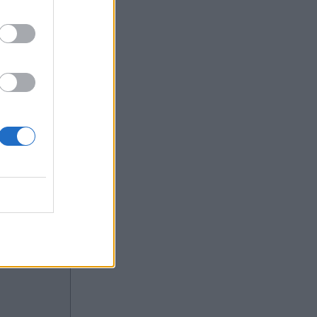
πειδή έχει
ο. Σε
πως εκείνη
πως δεν