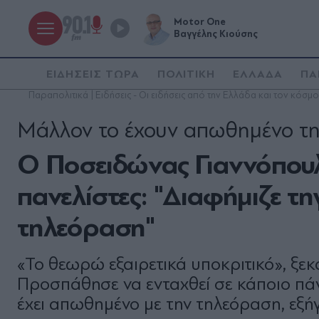
Motor One
Βαγγέλης Κιούσης
ΕΙΔΗΣΕΙΣ ΤΩΡΑ
ΠΟΛΙΤΙΚΗ
ΕΛΛΑΔΑ
ΠΑ
Παραπολιτικά | Ειδήσεις - Οι ειδήσεις από την Ελλάδα και τον κόσμο
Μάλλον το έχουν απωθημένο τ
Ο Ποσειδώνας Γιαννόπουλ
πανελίστες: "Διαφήμιζε τη
τηλεόραση"
«Το θεωρώ εξαιρετικά υποκριτικό», ξε
Προσπάθησε να ενταχθεί σε κάποιο πάνε
έχει απωθημένο με την τηλεόραση, εξή