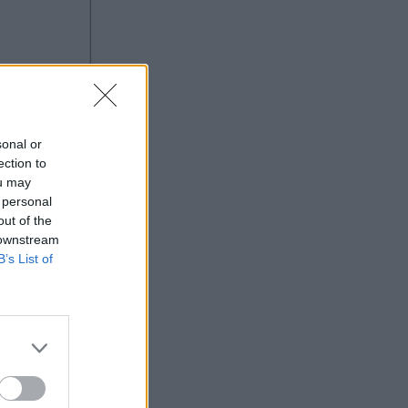
sonal or
ection to
ou may
 personal
out of the
 downstream
B’s List of