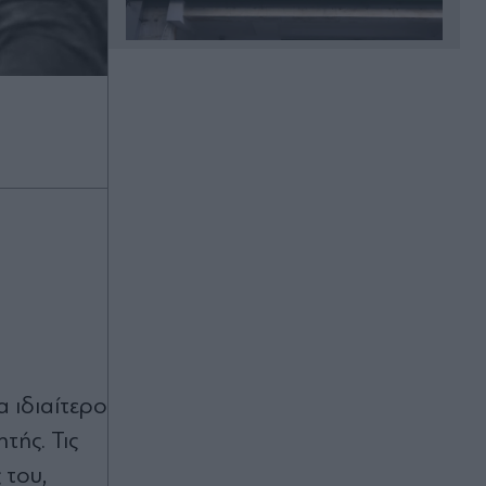
Πριν 27 λεπτά
Θεοδωρικάκος: "Η ενίσχυση της
βιομηχανίας μας αφορά όλους" -
Διασφαλίζει την ανάπτυξη, την
ασφάλεια και δίνει καλύτερους
μισθούς στους εργαζόμενους"
Πριν 33 λεπτά
Περνάει στην αντεπίθεση η FIFA:
Κατηγορεί τα MME για συντονισμένη
υπονόμευση του Τζιάνι Ινφαντίνο
Πριν 40 λεπτά
Η Βαλέρια Χοψονίδου και ο
α ιδιαίτερο
Αντώνης Βλωτιδέλλης βάφτισαν τον
μοναχογιό τους (Εικόνες)
τής. Τις
 του,
Πριν 55 λεπτά