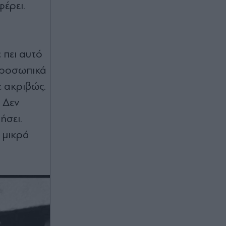
φέρει.
 πει αυτό
 προσωπικά
ε ακριβώς.
 ∆εν
ήσει.
α µικρά