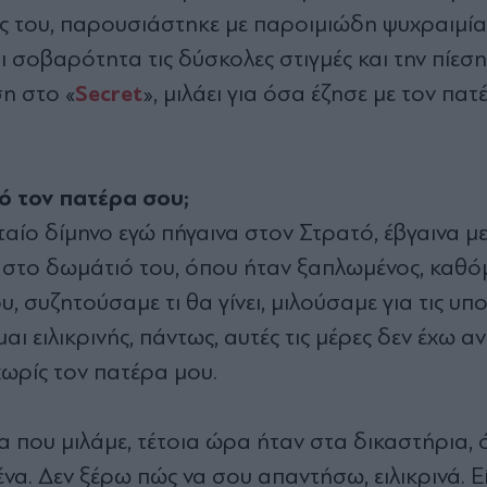
ίας του, παρουσιάστηκε µε παροιµιώδη ψυχραιµία
ι σοβαρότητα τις δύσκολες στιγµές και την πίεσ
Secret
η στο «
», µιλάει για όσα έζησε µε τον πατ
πό τον πατέρα σου;
ταίο δίµηνο εγώ πήγαινα στον Στρατό, έβγαινα µε
να στο δωµάτιό του, όπου ήταν ξαπλωµένος, καθ
, συζητούσαµε τι θα γίνει, µιλούσαµε για τις υπ
αι ειλικρινής, πάντως, αυτές τις µέρες δεν έχω α
χωρίς τον πατέρα µου.
 που µιλάµε, τέτοια ώρα ήταν στα δικαστήρια, 
να. ∆εν ξέρω πώς να σου απαντήσω, ειλικρινά. Ε