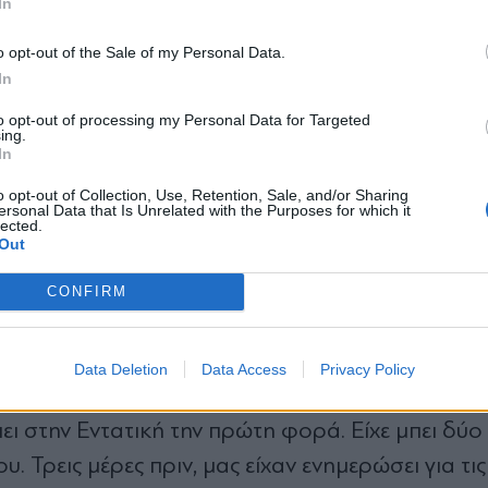
In
*
o opt-out of the Sale of my Personal Data.
Αποδέχομαι τους
όρους χρήσης
In
και την πολιτική απορρήτου
to opt-out of processing my Personal Data for Targeted
ing.
Εγγραφή
In
o opt-out of Collection, Use, Retention, Sale, and/or Sharing
ersonal Data that Is Unrelated with the Purposes for which it
lected.
X
Out
CONFIRM
Data Deletion
Data Access
Privacy Policy
κολέψει;
ει στην Εντατική την πρώτη φορά. Είχε µπει δύ
. Τρεις µέρες πριν, µας είχαν ενηµερώσει για τις