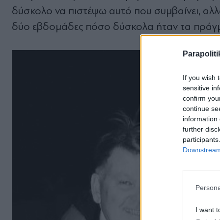
δύσκολο να πιστέψω αυτό που συµβαίνει, αλλ
δύο εβδοµάδες πόσο δύσκολα ήταν τα πράγµα
Parapoliti
If you wish 
sensitive in
confirm you
continue se
information 
further disc
participants
Downstream 
Persona
I want t