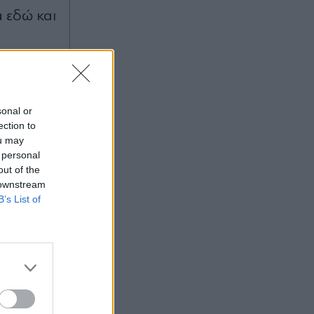
 εδώ και
sonal or
ection to
ou may
 personal
out of the
 downstream
B’s List of