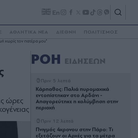
En
E
ΑΘΛΗΤΙΚΑ ΝΕΑ
ΔΙΕΘΝΗ
ΠΟΛΙΤΙΣΜΟΣ
ζωή χωρίς τον πατέρα μου"
ΡΟΗ
ΕΙΔΗΣΕΩΝ
ς
Πριν 5 λεπτά
Κάρπαθος: Παλιά πυρομαχικά
εντοπίστηκαν στο Αρδάνι -
ες ώρες
Απαγορεύτηκε η κολύμβηση στην
περιοχή
κογένειας
Πριν 12 λεπτά
Πνιγμός 4χρονου στην Πάρο: Τι
εξετάζουν οι Αρχές για τα μέτρα