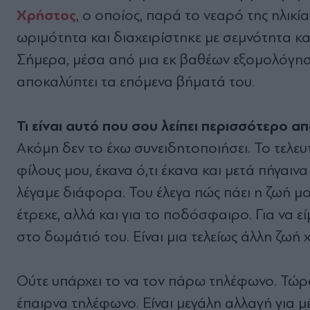
Χρήστος
, ο οποίος, παρά το νεαρό της ηλικ
ωριµότητα και διαχειρίστηκε µε σεµνότητα κα
Σήµερα, µέσα από µια εκ βαθέων εξοµολόγησ
αποκαλύπτει τα επόµενα βήµατά του.
Τι είναι αυτό που σου λείπει περισσότερο α
Ακόµη δεν το έχω συνειδητοποιήσει. Το τελευ
φίλους µου, έκανα ό,τι έκανα και µετά πήγαι
λέγαµε διάφορα. Του έλεγα πώς πάει η ζωή µου
έτρεχε, αλλά και για το ποδόσφαιρο. Για να είµ
στο δωµάτιό του. Είναι µια τελείως άλλη ζωή 
Ούτε υπάρχει το να τον πάρω τηλέφωνο. Τώρα
έπαιρνα τηλέφωνο. Είναι µεγάλη αλλαγή για µέ