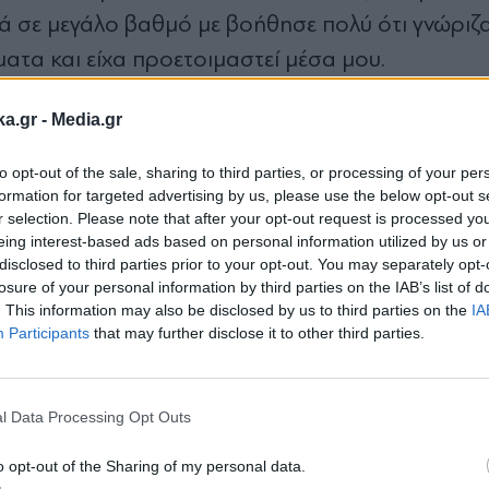
ά σε µεγάλο βαθµό µε βοήθησε πολύ ότι γνώριζα
τα και είχα προετοιµαστεί µέσα µου.
ka.gr -
Media.gr
to opt-out of the sale, sharing to third parties, or processing of your per
formation for targeted advertising by us, please use the below opt-out s
r selection. Please note that after your opt-out request is processed y
eing interest-based ads based on personal information utilized by us or
disclosed to third parties prior to your opt-out. You may separately opt-
losure of your personal information by third parties on the IAB’s list of
. This information may also be disclosed by us to third parties on the
IA
Participants
that may further disclose it to other third parties.
Εγγραφή στο
newsletter
l Data Processing Opt Outs
o opt-out of the Sharing of my personal data.