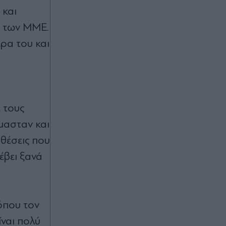
 και
Φωτιές: Οι εμπειρίες Ελλήνων και
Γάλλων πυροσβεστών από τα
η των ΜΜΕ.
πύρινα μέτωπα - "Δεν είχα δει ποτέ
τέτοιο άνεμο"
έρα του και
πριν μία ώρα
Προειδοποίηση του ΥΠΕΞ του
Ισραήλ στους πολίτες που
 τους
βρίσκονται στην Ελλάδα, με φόντο
διαδηλώσεις για τη Γάζα: "Κρατήστε
όµασταν και
χαμηλό προφίλ"
οθέσεις που
πριν μία ώρα
νέβει ξανά
Σαουδική Αραβία: Πυρκαγιά σε
εγκαταστάσεις του πετρελαϊκού
κολοσσού Aramco - Οι Χούθι
ανέλαβαν την ευθύνη (Βίντεο)
όπου τον
ίναι πολύ