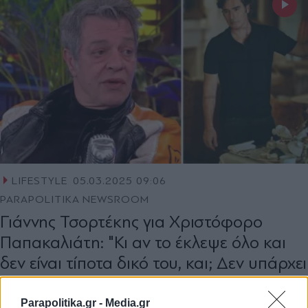
LIFESTYLE
05.03.2025 09:06
PARAPOLITIKA NEWSROOM
Γιάννης Τσορτέκης για Χριστόφορο
Παπακαλιάτη: "Κι αν το έκλεψε όλο και
δεν είναι τίποτα δικό του, και; Δεν υπάρχει
παρθενογένεση"
Parapolitika.gr -
Media.gr