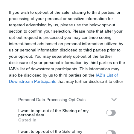
If you wish to opt-out of the sale, sharing to third parties, or
processing of your personal or sensitive information for
targeted advertising by us, please use the below opt-out
section to confirm your selection. Please note that after your
opt-out request is processed you may continue seeing
interest-based ads based on personal information utilized by
us or personal information disclosed to third parties prior to
your opt-out. You may separately opt-out of the further
disclosure of your personal information by third parties on the
IAB’s list of downstream participants. This information may
also be disclosed by us to third parties on the
IAB’s List of
Εγγραφή στο newsletter
Downstream Participants
that may further disclose it to other
third parties.
LIFESTYLE
05.09.2025 10:11
Personal Data Processing Opt Outs
PARAPOLITIKA NEWSROOM
I want to opt-out of the Sharing of my
Κλέλια Ανδριολάτου: Στη Μύκονο για τα
personal data.
*
Opted In
γυρίσματα νέας ταινίας - Η εμφάνιση που
Αποδέχομαι τους
όρους χρήσης
μαγνήτισε τα βλέμματα (Βίντεο)
και την πολιτική απορρήτου
I want to opt-out of the Sale of my