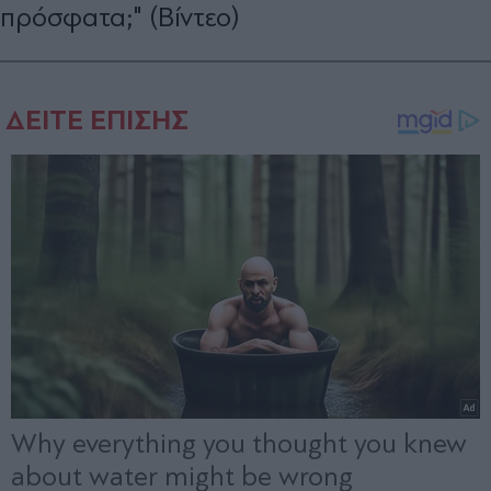
πρόσφατα;" (Βίντεο)