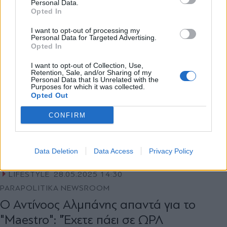
Personal Data.
Opted In
Εγγραφή
I want to opt-out of processing my
Personal Data for Targeted Advertising.
Opted In
X
I want to opt-out of Collection, Use,
Retention, Sale, and/or Sharing of my
Personal Data that Is Unrelated with the
Purposes for which it was collected.
Opted Out
CONFIRM
Data Deletion
Data Access
Privacy Policy
LIFESTYLE
28.05.2025 14:30
PARAPOLITIKA NEWSROOM
Ο Αντίνοος Αλμπάνης απαντά για το
"Maestro": "Έχετε πάει σε ΩΡΛ