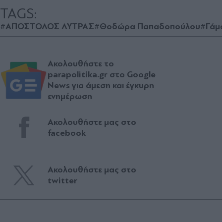
TAGS:
#ΑΠΟΣΤΟΛΟΣ ΛΥΤΡΑΣ
#Θοδώρα Παπαδοπούλου
#Γάμ
Ακολουθήστε το
parapolitika.gr στο Google
News για άμεση και έγκυρη
ενημέρωση
Ακολουθήστε μας στο
facebook
Ακολουθήστε μας στο
twitter