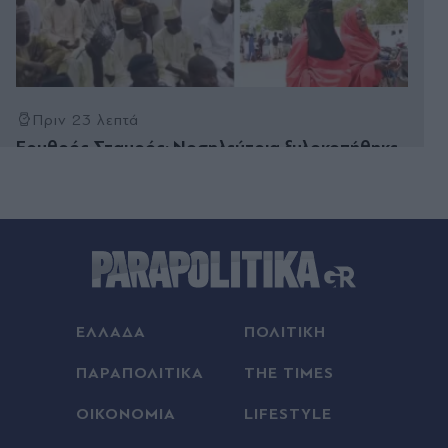
Πριν 23 λεπτά
Ερυθρός Σταυρός: Νοσηλεύτρια ξυλοκοπήθηκε
άγρια από ασθενή - Τι καταγγέλλει η ΠΟΕΔΗΝ
Πριν 25 λεπτά
Οι πιο μοναχικοί άνθρωποι σε ένα δωμάτιο
μπορεί να είναι και οι πιο κοινωνικοί - Τι λέει η
ψυχολογία
Πριν 26 λεπτά
ΕΛΛΑΔΑ
ΠΟΛΙΤΙΚΗ
Λιονέλ Μέσι: Ο Ροντρίγκο Ντε Πολ του αφιέρωσε
γκολ, μετά τον θάνατο του πατέρα του (Βίντεο)
ΠΑΡΑΠΟΛΙΤΙΚΑ
THE TIMES
Πριν 37 λεπτά
ΟΙΚΟΝΟΜΙΑ
LIFESTYLE
Συναγερμός σε πτήση της Delta: "Υπάρχει καπνός