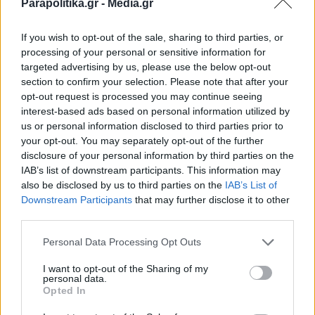
Parapolitika.gr -
Media.gr
PARAPOLITIKA NEWSROOM
Απόστολος Λύτρας: Aποκάλεσε
If you wish to opt-out of the sale, sharing to third parties, or
processing of your personal or sensitive information for
"βλαχάρα" τη Σοφία Πολυζωγοπούλου
targeted advertising by us, please use the below opt-out
μέσα στο δικαστήριο
section to confirm your selection. Please note that after your
opt-out request is processed you may continue seeing
interest-based ads based on personal information utilized by
us or personal information disclosed to third parties prior to
your opt-out. You may separately opt-out of the further
disclosure of your personal information by third parties on the
IAB’s list of downstream participants. This information may
also be disclosed by us to third parties on the
IAB’s List of
Εγγραφή στο newsletter
Downstream Participants
that may further disclose it to other
third parties.
Personal Data Processing Opt Outs
I want to opt-out of the Sharing of my
personal data.
*
Opted In
Αποδέχομαι τους
όρους χρήσης
και την πολιτική απορρήτου