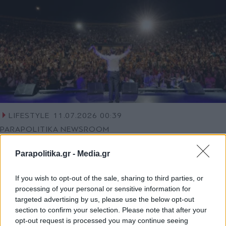
LIFESTYLE
11.07.2026 00:39
PARAPOLITIKA NEWSROOM
Κωνσταντίνος Αργυρός: Προκάλεσε
Parapolitika.gr -
Media.gr
"πανικό" με τη δεύτερη sold out
συναυλία στην Κωνσταντινούπολη
If you wish to opt-out of the sale, sharing to third parties, or
(Βίντεο)
processing of your personal or sensitive information for
targeted advertising by us, please use the below opt-out
section to confirm your selection. Please note that after your
opt-out request is processed you may continue seeing