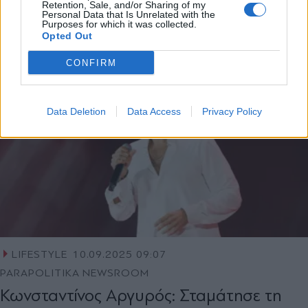
Retention, Sale, and/or Sharing of my
sold out στο Harbiye
Personal Data that Is Unrelated with the
Purposes for which it was collected.
Opted Out
CONFIRM
Data Deletion
Data Access
Privacy Policy
LIFESTYLE
10.09.2025 09:07
PARAPOLITIKA NEWSROOM
Κωνσταντίνος Αργυρός: Σταμάτησε τη