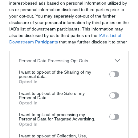
interest-based ads based on personal information utilized by
us or personal information disclosed to third parties prior to
your opt-out. You may separately opt-out of the further
disclosure of your personal information by third parties on the
IAB’s list of downstream participants. This information may
also be disclosed by us to third parties on the
IAB’s List of
Εγγραφή στο newsletter
Downstream Participants
that may further disclose it to other
third parties.
Personal Data Processing Opt Outs
I want to opt-out of the Sharing of my
personal data.
*
Opted In
Αποδέχομαι τους
όρους χρήσης
LIFESTYLE
18.12.2025 13:52
και την πολιτική απορρήτου
I want to opt-out of the Sale of my
PARAPOLITIKA NEWSROOM
Personal Data.
Opted In
Κωνσταντίνος Αργυρός: Φιλανθρωπική
Εγγραφή
συναυλία στην Κωνσταντινούπολη για τα
I want to opt-out of processing my
Personal Data for Targeted Advertising.
150 χρόνια του ιστορικού Ζαππείου
Opted In
X
Λυκείου - Παρουσία Βαρθολομαίου με
I want to opt-out of Collection, Use,